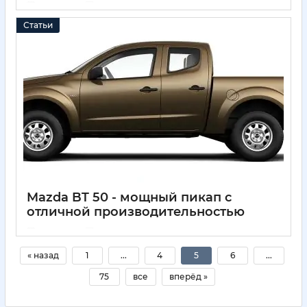
11 05 2025
0
Статьи
Mazda BT 50 - мощный пикап с
отличной производительностью
11 05 2025
0
« назад
1
...
4
5
6
...
75
все
вперёд »