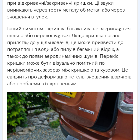
при відкриванні/закриванні кришки. Ці звуки
виникають через тертя металу об метал або через
зношення втулок.
Інший симптом – кришка багажника не закривається
щільно або перекошується. Якщо кришка погано
прилягає до ущільнювачів, це може призвести до
потрапляння води або пилу в багажний відсік, а
також до появи аеродинамічних шумів. Перекіс
кришки може бути візуально помітний по
нерівномірних зазорах між кришкою та кузовом. Це
свідчить про деформацію петель, зношення шарнірів
або проблеми з їх кріпленням.