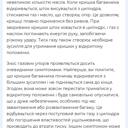
невеликою кількістю масла. Коли кришка багажника
відкривається, шток висувається з циліндра,
стискаючи газ і масло, що створює опір. Це дозволяє
кришці плавно підніматися без ривків. При
закриванні кришки шток ховається в циліндрі, і газ з
маслом поглинають енергію руху, запобігаючи
різкому удару. Тиск газу також створює необхідне
зусилля для утримання кришки у відкритому
положенні.
Знос газових упорів проявляється досить
очевидними симптомами. Найперше, ви помітите,
що кришка багажника починає відкриватися з
більшим зусиллям і не піднімається сама до кінця.
Згодом, вона може зовсім перестати триматися у
відкритому положенні і буде самовільно опускатися,
що є дуже небезпечним, особливо під час
завантаження або розвантаження багажу. Це
відбувається через поступовий витік газу з циліндра
або погіршення властивостей ущільнювачів, що
призводить до втрати тиску. Іншим симптомом може