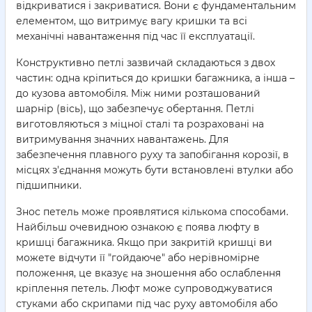
відкриватися і закриватися. Вони є фундаментальним
елементом, що витримує вагу кришки та всі
механічні навантаження під час її експлуатації.
Конструктивно петлі зазвичай складаються з двох
частин: одна кріпиться до кришки багажника, а інша –
до кузова автомобіля. Між ними розташований
шарнір (вісь), що забезпечує обертання. Петлі
виготовляються з міцної сталі та розраховані на
витримування значних навантажень. Для
забезпечення плавного руху та запобігання корозії, в
місцях з'єднання можуть бути встановлені втулки або
підшипники.
Знос петель може проявлятися кількома способами.
Найбільш очевидною ознакою є поява люфту в
кришці багажника. Якщо при закритій кришці ви
можете відчути її "гойдаюче" або нерівномірне
положення, це вказує на зношення або ослаблення
кріплення петель. Люфт може супроводжуватися
стуками або скрипами під час руху автомобіля або