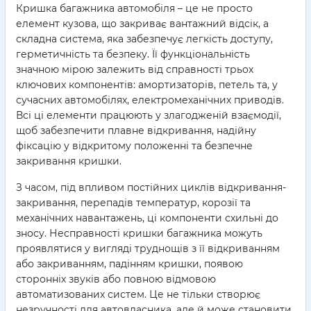
Кришка багажника автомобіля – це не просто
елемент кузова, що закриває вантажний відсік, а
складна система, яка забезпечує легкість доступу,
герметичність та безпеку. Її функціональність
значною мірою залежить від справності трьох
ключових компонентів: амортизаторів, петель та, у
сучасних автомобілях, електромеханічних приводів.
Всі ці елементи працюють у злагодженій взаємодії,
щоб забезпечити плавне відкривання, надійну
фіксацію у відкритому положенні та безпечне
закривання кришки.
З часом, під впливом постійних циклів відкривання-
закривання, перепадів температур, корозії та
механічних навантажень, ці компоненти схильні до
зносу. Несправності кришки багажника можуть
проявлятися у вигляді труднощів з її відкриванням
або закриванням, падінням кришки, появою
сторонніх звуків або повною відмовою
автоматизованих систем. Це не тільки створює
незручності для автовласника, але й може становити