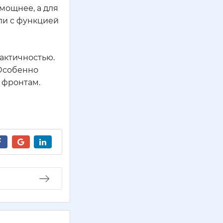
мощнее, а для
ли с функцией
актичностью.
 Особенно
 фронтам.