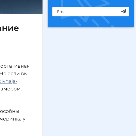
ание
портативная
 Но если вы
tivnaja-
азмером,
пособны
ечеринка у