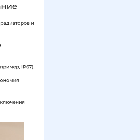
ание
 радиаторов и
я
пример, IP67).
кономия
дключения