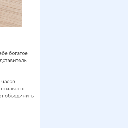
ебе богатое
едставитель
 часов
 стильно в
яет объединить