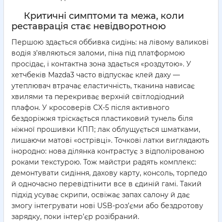
Критичні симптоми та межа, коли
реставрація стає невідворотною
Першою здається оббивка сидінь: на лівому валикові
водія з’являються заломи, піна під платформою
просідає, і контактна зона здається «роздутою». У
хетчбеків Mazda3 часто відпускає клей даху —
утеплювач втрачає еластичність, тканина нависає
хвилями та перекриває верхній світлодіодний
плафон. У кросоверів CX-5 після активного
бездоріжжя тріскається пластиковий тунель біля
ніжної прошивки КПП; лак облущується шматками,
лишаючи матові «острівці». Точкові латки виглядають
інородно: нова ділянка контрастує з відполірованою
роками текстурою. Тож майстри радять комплекс:
демонтувати сидіння, дахову карту, консоль, торпедо
й одночасно перевідтінити все в єдиній гамі. Такий
підхід усуває скрипи, освіжає запах салону й дає
змогу інтегрувати нові USB-роз’єми або бездротову
зарядку, поки інтер’єр розібраний.