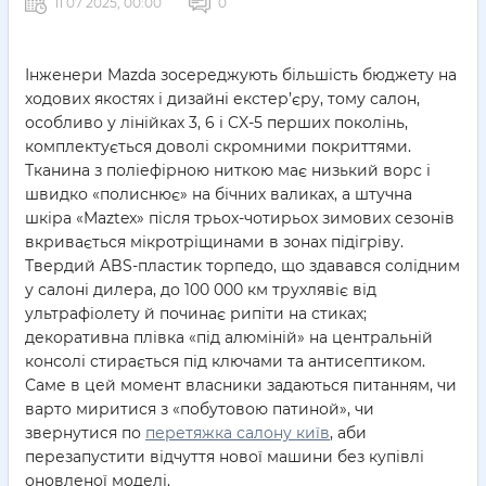
11 07 2025, 00:00
0
Інженери Mazda зосереджують більшість бюджету на
ходових якостях і дизайні екстер’єру, тому салон,
особливо у лінійках 3, 6 і CX-5 перших поколінь,
комплектується доволі скромними покриттями.
Тканина з поліефірною ниткою має низький ворс і
швидко «полиснює» на бічних валиках, а штучна
шкіра «Maztex» після трьох-чотирьох зимових сезонів
вкривається мікротріщинами в зонах підігріву.
Твердий ABS-пластик торпедо, що здавався солідним
у салоні дилера, до 100 000 км трухлявіє від
ультрафіолету й починає рипіти на стиках;
декоративна плівка «під алюміній» на центральній
консолі стирається під ключами та антисептиком.
Саме в цей момент власники задаються питанням, чи
варто миритися з «побутовою патиной», чи
звернутися по
перетяжка салону київ
, аби
перезапустити відчуття нової машини без купівлі
оновленої моделі.