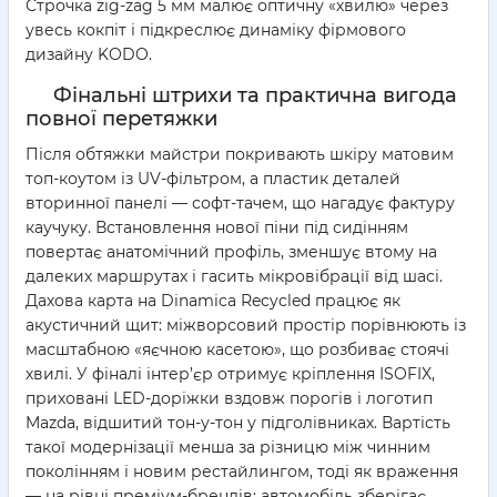
Строчка zig-zag 5 мм малює оптичну «хвилю» через
увесь кокпіт і підкреслює динаміку фірмового
дизайну KODO.
Фінальні штрихи та практична вигода
повної перетяжки
Після обтяжки майстри покривають шкіру матовим
топ-коутом із UV-фільтром, а пластик деталей
вторинної панелі — софт-тачем, що нагадує фактуру
каучуку. Встановлення нової піни під сидінням
повертає анатомічний профіль, зменшує втому на
далеких маршрутах і гасить мікровібрації від шасі.
Дахова карта на Dinamica Recycled працює як
акустичний щит: міжворсовий простір порівнюють із
масштабною «яєчною касетою», що розбиває стоячі
хвилі. У фіналі інтер’єр отримує кріплення ISOFIX,
приховані LED-доріжки вздовж порогів і логотип
Mazda, відшитий тон-у-тон у підголівниках. Вартість
такої модернізації менша за різницю між чинним
поколінням і новим рестайлингом, тоді як враження
— на рівні преміум-брендів; автомобіль зберігає