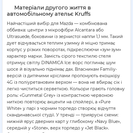
Матеріали другого життя в
автомобільному ательє Kruffs
Найчастіший вибір для Mazda — комбінована
оббивка: центри з мікрофібри Alcantara або
Ultrasuede, боковини із зернистої наппи 1,1 мм. Такий
дует відчувається теплим узимку й міцно тримає
корпус у різких поворотах, підкреслюючи «зум-зум»
характер марки. Замість сірого текстилю стеля
отримує світлу DINAMICA Ice: ворс поглинає шум
шосе й візуально піднімає дах. Власникам Familiy-
версій із дитячими кріслами пропонують екошкіру
4G із поліуретановим верхом — вона не вбирає сік і
легко чиститься серветкою. Кольори грають головну
роль: «Gunmetal Grey» із контрастною червоною
ниткою повторює акценти на спойлері, а «Pure
White» у парі з чорним торпедо створює відчуття
скандинавської студії. У тренді — триярусні схеми:
нижній ярус дверних карт у глибокому «Navy Blue»,
середній у «Stone», верх торпедо у «Jet Black».