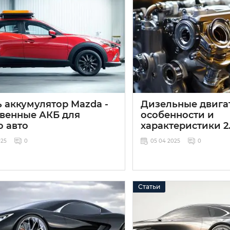
 аккумулятор Mazda -
Дизельные двига
твенные АКБ для
особенности и
о авто
характеристики 2
025
0
05 04 2025
0
Статьи