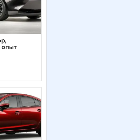
ор,
 опыт