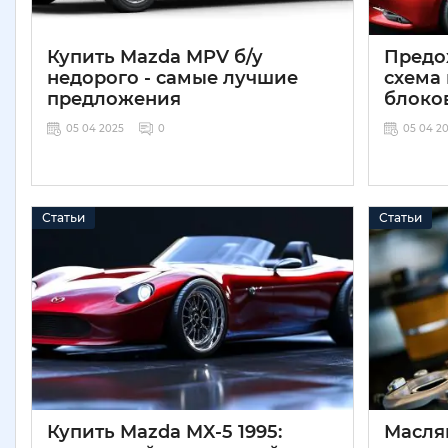
Купить Mazda MPV б/у
Предо
недорого - самые лучшие
схема
предложения
блоко
05 04 2025
0
05 04 2
Статьи
Статьи
Купить Mazda MX-5 1995:
Масля