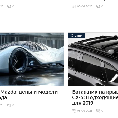
025
0
05 04 2025
0
Статьи
 Mazda: цены и модели
Багажник на кры
ода
CX-5: Подходящи
для 2019
025
0
05 04 2025
0