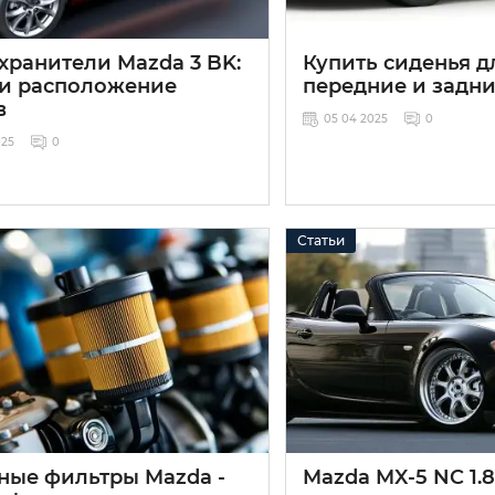
хранители Mazda 3 BK:
Купить сиденья д
 и расположение
передние и задн
в
05 04 2025
0
025
0
Статьи
ные фильтры Mazda -
Mazda MX-5 NC 1.8