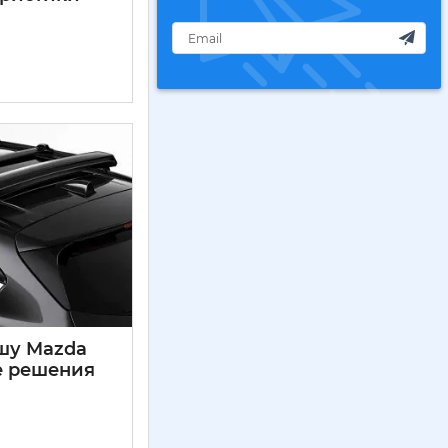
шу Mazda
е решения