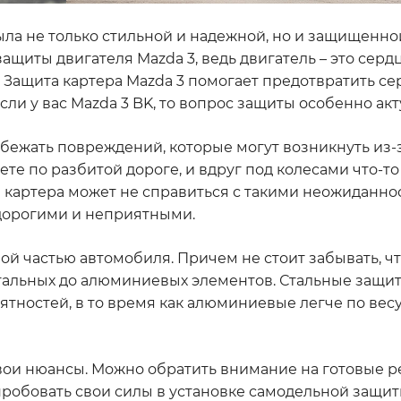
ла не только стильной и надежной, но и защищенно
ащиты двигателя Mazda 3, ведь двигатель – это серд
. Защита картера Mazda 3 помогает предотвратить с
ли у вас Mazda 3 BK, то вопрос защиты особенно акт
бежать повреждений, которые могут возникнуть из-з
ете по разбитой дороге, и вдруг под колесами что-то
 картера может не справиться с такими неожиданно
 дорогими и неприятными.
ой частью автомобиля. Причем не стоит забывать, ч
 стальных до алюминиевых элементов. Стальные защи
ностей, в то время как алюминиевые легче по весу
 свои нюансы. Можно обратить внимание на готовые 
пробовать свои силы в установке самодельной защиты