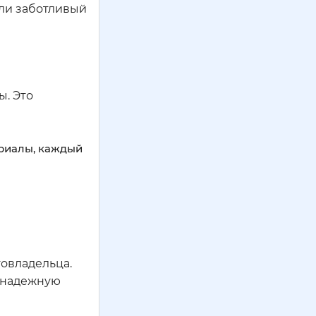
ели заботливый
. Это
ериалы, каждый
товладельца.
ю надежную