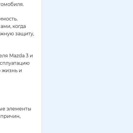
томобиля.
имость.
ами, когда
ежную защиту,
еля Mazda 3 и
ксплуатацию
ю жизнь и
ные элементы
 причин,