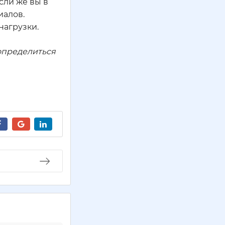
сли же вы в
иалов.
нагрузки.
определиться