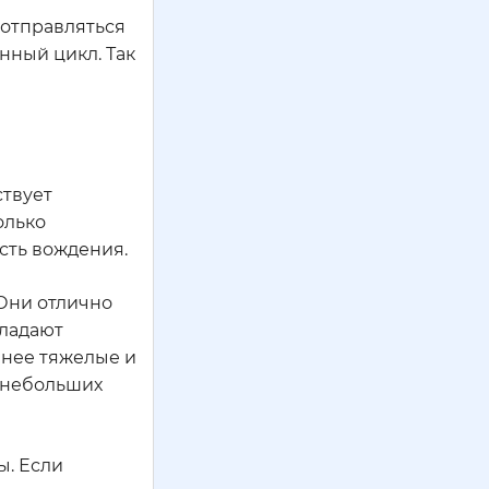
 отправляться
нный цикл. Так
ствует
олько
сть вождения.
 Они отлично
бладают
енее тяжелые и
т небольших
ы. Если