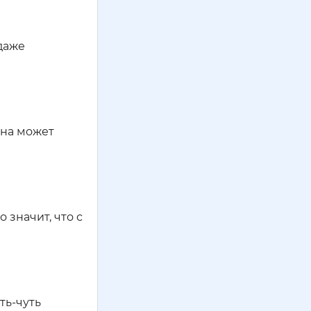
даже
она может
 значит, что с
ть-чуть