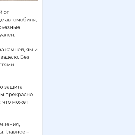
й от
це автомобиля,
ерьезные
уален.
а камней, ям и
 задело. Без
стями.
то защита
ты прекрасно
, что может
решения,
. Главное –