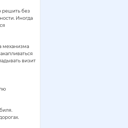
о решить без
ности. Иногда
тся
ка механизма
накапливаться
кладывать визит
илю
биля.
дорогах.