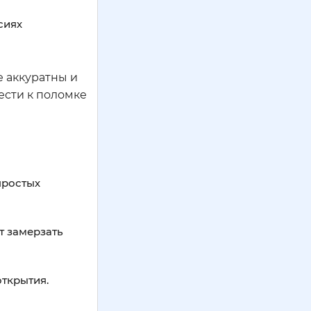
сиях
е аккуратны и
ести к поломке
простых
т замерзать
ткрытия.