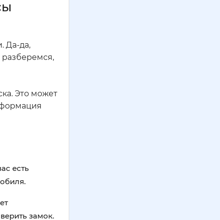
сы
 Да-да,
 разберемся,
ка. Это может
информация
вас есть
обиля.
ет
оверить замок.