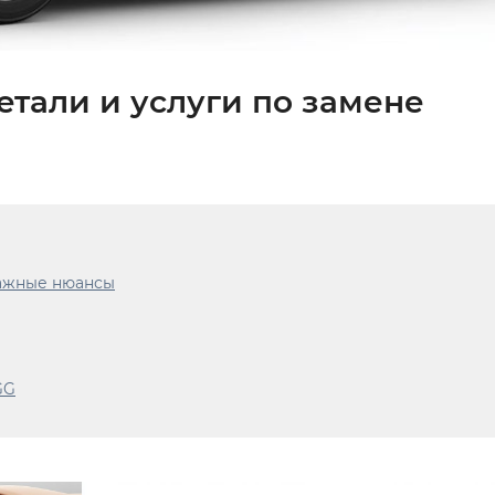
етали и услуги по замене
важные нюансы
GG