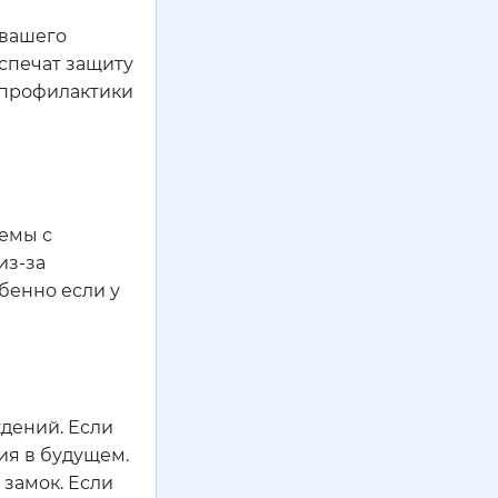
 вашего
спечат защиту
 профилактики
емы с
из-за
бенно если у
ждений. Если
ия в будущем.
 замок. Если