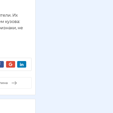
тели. Их
м кузова:
ризнаки, не
длина