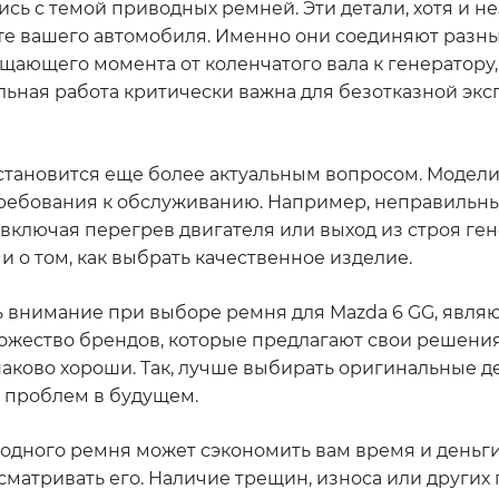
ались с темой приводных ремней. Эти детали, хотя и 
оте вашего автомобиля. Именно они соединяют разн
щающего момента от коленчатого вала к генератору
ильная работа критически важна для безотказной эк
 становится еще более актуальным вопросом. Модели
 требования к обслуживанию. Например, неправильн
ключая перегрев двигателя или выход из строя гене
о и о том, как выбрать качественное изделие.
ь внимание при выборе ремня для Mazda 6 GG, являю
ножество брендов, которые предлагают свои решения
наково хороши. Так, лучше выбирать оригинальные д
 проблем в будущем.
одного ремня может сэкономить вам время и деньги
 осматривать его. Наличие трещин, износа или други