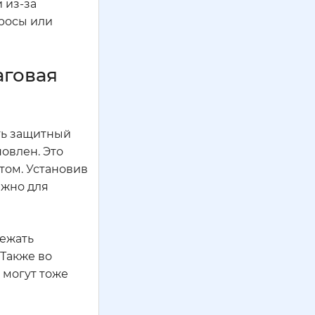
 из-за
просы или
аговая
ять защитный
новлен. Это
том. Установив
ажно для
бежать
 Также во
 могут тоже