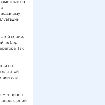
незаметные на
ые
, водяному
сплуатации
 этой серии,
ый выбор
ратора. Так
тся его
 для этой
етали или
. Нет ничего
х повреждений