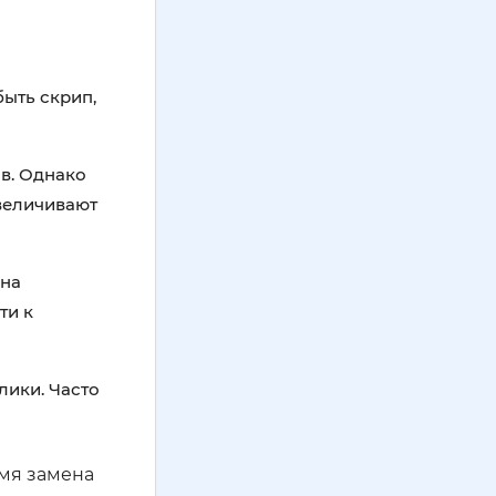
быть скрип,
в. Однако
увеличивают
жна
ти к
лики. Часто
емя замена