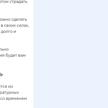
отом страдать
можно сделать
в своих силах,
 долго и
ильно
ия будет вам
ь
тся из
ературных
к со временем