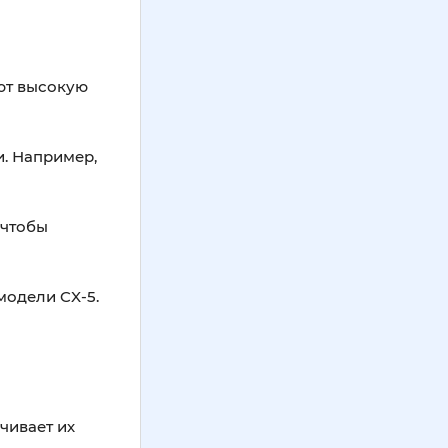
ют высокую
и. Например,
 чтобы
модели CX-5.
чивает их