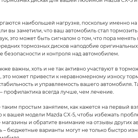
х тормозных дисках для вашей любимой Mazda CX-5 и
ргаются наибольшей нагрузке, поскольку именно на
ли вы заметили, что ваш автомобиль стал тормозить 
ук, это может быть сигналом о том, что пора менять
передних тормозных дисков наподобие оригинальных
 безопасности и контроля над автомобилем.
кже важны, хоть и не так активно участвуют в тормо
я, это может привести к неравномерному износу то
 стабильность и управляемость вашего автомобиля. Та
– профилактика всегда лучше, чем лечение.
 таким простым занятием, как кажется на первый вз
о к вашей модели Mazda CX-5, чтобы избежать пробл
 магазины и обратите внимание на отзывы других а
 – бюджетные варианты могут не только быстро изно
мобиля.