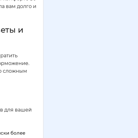
а вам долго и
веты и
тратить
торможение.
по сложным
в для вашей
иски более