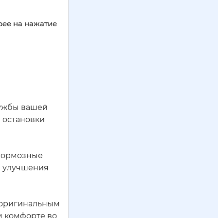
ее на нажатие
лужбы вашей
 остановки
 тормозные
я улучшения
е оригинальным
м комфорте во