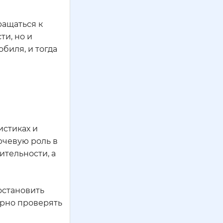
ращаться к
ти, но и
биля, и тогда
истиках и
ючевую роль в
ительности, а
остановить
ярно проверять