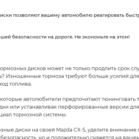
иски позволяют вашему автомобилю реагировать быстр
шей безопасности на дороге. Не экономьте на этом!
 тормозных дисков может не только продлить срок с
ь? Изношенные тормоза требуют больше усилий для
ход топлива.
некоторые автолюбители предпочитают тюнинговать
одки или устанавливая перфорированные версии дл
циал тормозной системы.
озные диски на своей Mazda CX-5, уделите внимани
и безопасность, но и положительно скажется на ваше