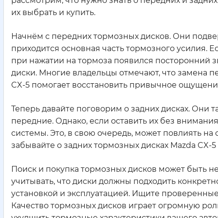
рассмотрим, что нужно знать о передних и задни
их выбрать и купить.
Начнём с передних тормозных дисков. Они подве
приходится основная часть тормозного усилия. Ес
при нажатии на тормоза появился посторонний зв
диски. Многие владельцы отмечают, что замена 
CX-5 помогает восстановить привычное ощущение
Теперь давайте поговорим о задних дисках. Они та
передние. Однако, если оставить их без внимани
системы. Это, в свою очередь, может повлиять на
забывайте о задних тормозных дисках Mazda CX-5 
Поиск и покупка тормозных дисков может быть не
учитывать, что диски должны подходить конкретн
установкой и эксплуатацией. Ищите проверенные
Качество тормозных дисков играет огромную роль
ухудшить тормозные характеристики вашего авто