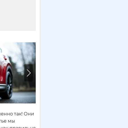
менно так! Они
тье мы