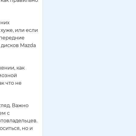
 как правильно
 них
хуже, или если
 передние
 дисков Mazda
жении, как
рмозной
к что не
гляд. Важно
ем с
втовладельцев.
ситься, но и