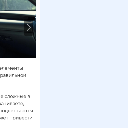
и элементы
правильной
ее сложные в
рачиваете,
 подвергаются
ожет привести