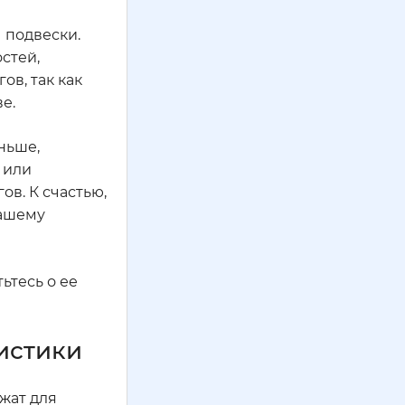
 подвески.
стей,
ов, так как
е.
аньше,
 или
в. К счастью,
вашему
ьтесь о ее
истики
жат для