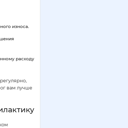
ного износа.
ышения
енному расходу
 регулярно,
мог вам лучше
илактику
ком