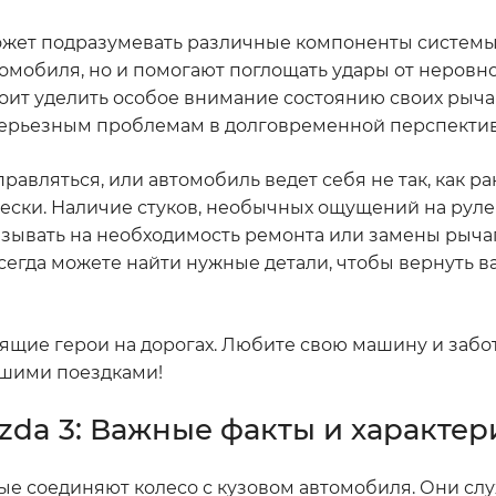
 может подразумевать различные компоненты системы
томобиля, но и помогают поглощать удары от неровно
тоит уделить особое внимание состоянию своих рычаг
серьезным проблемам в долговременной перспектив
правляться, или автомобиль ведет себя не так, как р
ески. Наличие стуков, необычных ощущений на руле
азывать на необходимость ремонта или замены рычаго
 всегда можете найти нужные детали, чтобы вернуть 
тоящие герои на дорогах. Любите свою машину и забот
ошими поездками!
zda 3: Важные факты и характер
рые соединяют колесо с кузовом автомобиля. Они слу