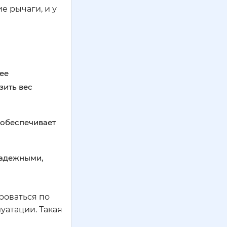
е рычаги, и у
ее
зить вес
 обеспечивает
надежными,
роваться по
уатации. Такая