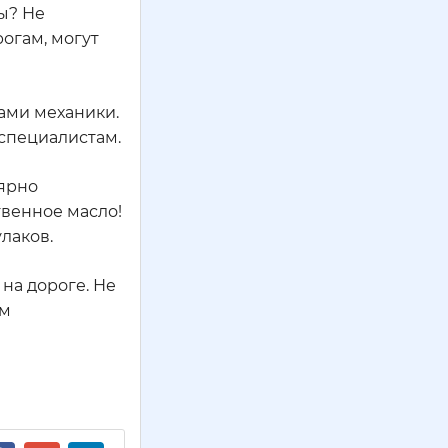
ы? Не
огам, могут
ами механики.
 специалистам.
лярно
твенное масло!
лаков.
на дороге. Не
ом