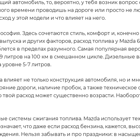
ий автомобиль, то, вероятно, у тебя возник вопрос 
 много времени проводишь на дороге или просто не 
ход у этой модели и что влияет на него.
лософия. Здесь сочетаются стиль, комфорт и, конечно
выпуска и других факторов, расход топлива у Mazda 6
блется в пределах разумного. Самая популярная верс
 литров на 100 км в смешанном цикле. Дизельные в
 уровне 5-7 литров.
ва влияет не только конструкция автомобиля, но и м
ояние дороги, наличие пробок, а также техническое
о твой расход может существенно возрасти. Наоборо
ые системы сжигания топлива. Mazda использует те
начает, что даже если расход бензина, кажется, выс
ждения. Нельзя забывать и про праздники: в насыщ