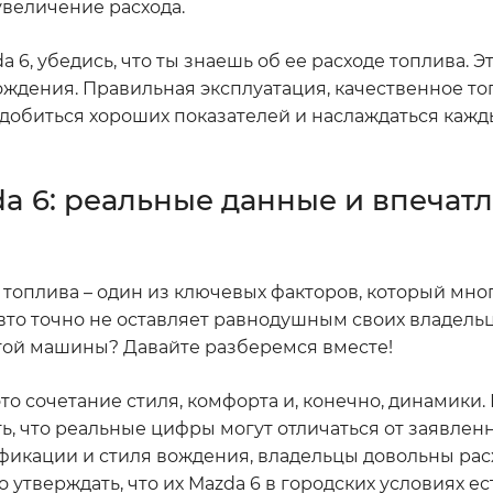
увеличение расхода.
 6, убедись, что ты знаешь об ее расходе топлива. Эт
вождения. Правильная эксплуатация, качественное то
 добиться хороших показателей и наслаждаться каж
a 6: реальные данные и впечат
 топлива – один из ключевых факторов, который мног
о авто точно не оставляет равнодушным своих владель
у этой машины? Давайте разберемся вместе!
то сочетание стиля, комфорта и, конечно, динамики.
ть, что реальные цифры могут отличаться от заявлен
фикации и стиля вождения, владельцы довольны расх
о утверждать, что их Mazda 6 в городских условиях ес