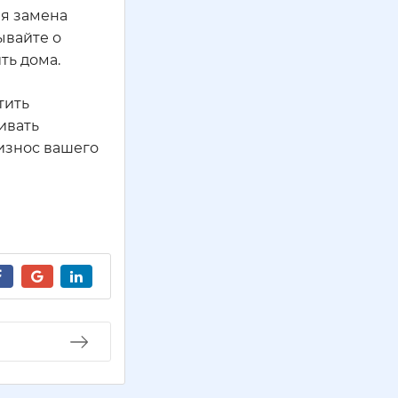
ая замена
ывайте о
ть дома.
тить
ивать
 износ вашего