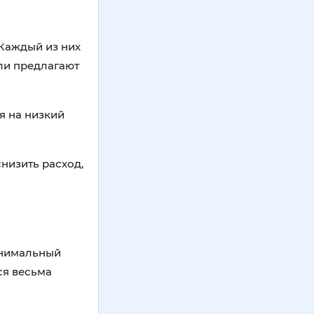
 Каждый из них
ли предлагают
ся на низкий
низить расход,
инимальный
ся весьма