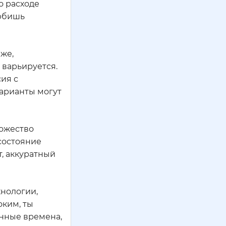
о расходе
любишь
 же,
 варьируется.
ия с
арианты могут
ножество
 состояние
т, аккуратный
хнологии,
оким, ты
енные времена,