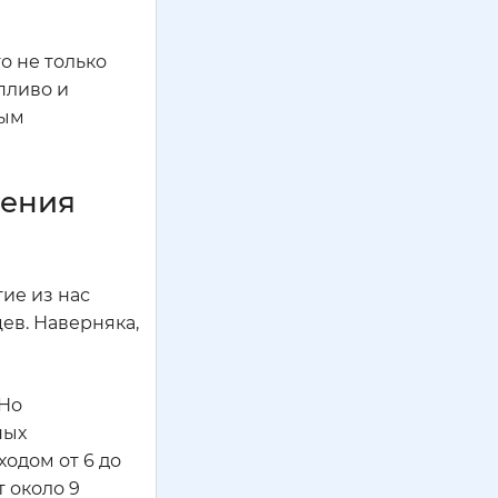
о не только
пливо и
дым
ления
ие из нас
цев. Наверняка,
 Но
ных
одом от 6 до
т около 9