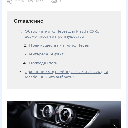
20 06 2025, 07:55
0
Оглавление
Обзор магнитол Teyes для Mazda CX-5:
возможности и преимущества
Преимущества магнитол Teyes
Интересные факты
Подводя итоги
Сравнение моделей Teyes CC3 и CC3 2K для
Mazda CX-5: что выбрать?