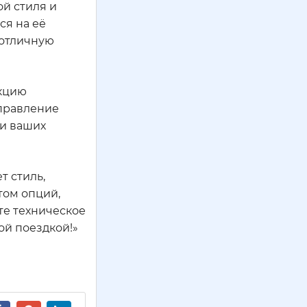
ой стиля и
ся на её
 отличную
акцию
управление
 и ваших
т стиль,
том опций,
те техническое
ой поездкой!»