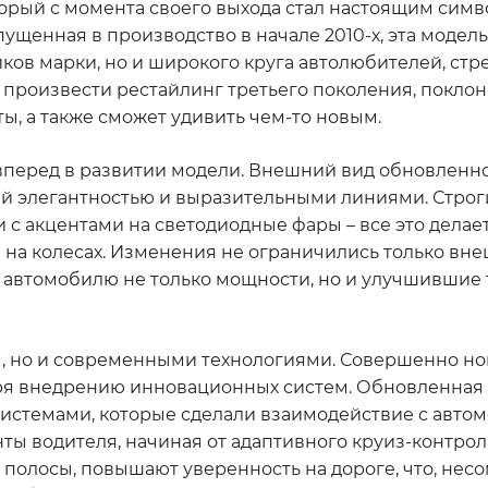
оторый с момента своего выхода стал настоящим симв
ущенная в производство в начале 2010-х, эта модель
ков марки, но и широкого круга автолюбителей, стр
ла произвести рестайлинг третьего поколения, покло
ы, а также сможет удивить чем-то новым.
 вперед в развитии модели. Внешний вид обновленн
й элегантностью и выразительными линиями. Строг
 с акцентами на светодиодные фары – все это делае
на колесах. Изменения не ограничились только вне
автомобилю не только мощности, но и улучшившие
м, но и современными технологиями. Совершенно н
аря внедрению инновационных систем. Обновленная 
стемами, которые сделали взаимодействие с авто
ы водителя, начиная от адаптивного круиз-контрол
полосы, повышают уверенность на дороге, что, нес