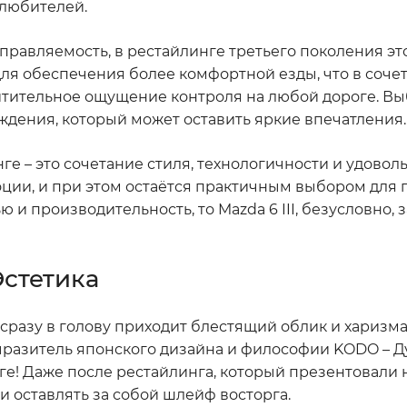
любителей.
управляемость, в рестайлинге третьего поколения эт
ля обеспечения более комфортной езды, что в соче
тительное ощущение контроля на любой дороге. Вы
вождения, который может оставить яркие впечатления.
ге – это сочетание стиля, технологичности и удоволь
оции, и при этом остаётся практичным выбором для
 и производительность, то Mazda 6 III, безусловно, 
Эстетика
, сразу в голову приходит блестящий облик и харизм
выразитель японского дизайна и философии KODO – 
оге! Даже после рестайлинга, который презентовали 
 и оставлять за собой шлейф восторга.