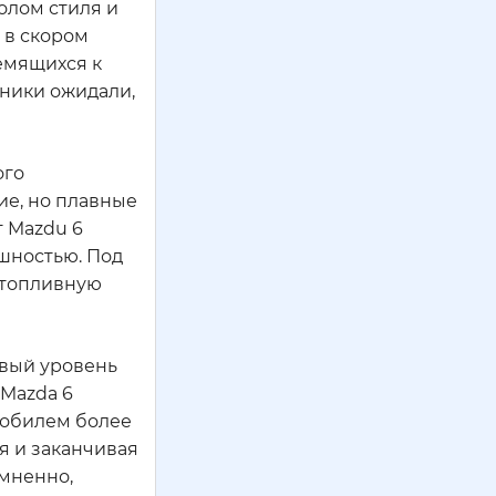
олом стиля и
 в скором
емящихся к
нники ожидали,
ого
ие, но плавные
т Mazdu 6
шностью. Под
 топливную
овый уровень
Mazda 6
мобилем более
я и заканчивая
омненно,