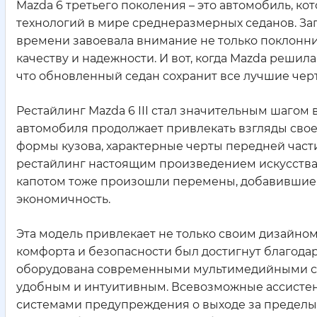
Mazda 6 третьего поколения – это автомобиль, к
технологий в мире среднеразмерных седанов. Зап
времени завоевала внимание не только поклонни
качеству и надежности. И вот, когда Mazda реши
что обновленный седан сохранит все лучшие черт
Рестайлинг Mazda 6 III стал значительным шагом
автомобиля продолжает привлекать взгляды свое
формы кузова, характерные черты передней части
рестайлинг настоящим произведением искусства 
капотом тоже произошли перемены, добавившие 
экономичность.
Эта модель привлекает не только своим дизайно
комфорта и безопасности был достигнут благод
оборудована современными мультимедийными си
удобным и интуитивным. Всевозможные ассистент
системами предупреждения о выходе за пределы 