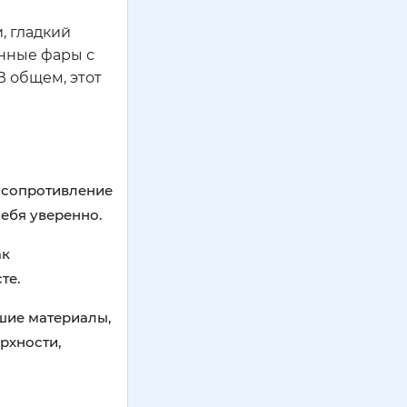
, гладкий
енные фары с
В общем, этот
 сопротивление
себя уверенно.
ак
те.
йшие материалы,
рхности,