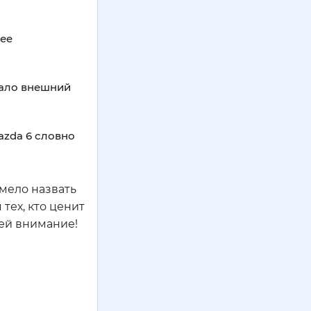
 ее
лало внешний
azda 6 словно
смело назвать
тех, кто ценит
 ей внимание!