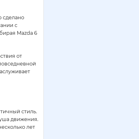
о сделано
тании с
бирая Mazda 6
ствия от
 повседневной
заслуживает
атичный стиль.
Душа движения.
несколько лет