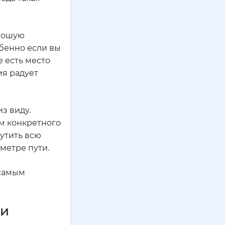
орошую
обенно если вы
 есть место
ия радует
из виду.
ем конкретного
утить всю
ометре пути.
 самым
ли