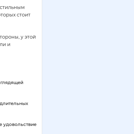
м стильным
торых стоит
тороны, у этой
ли и
ыглядящей
 длительных
е удовольствие