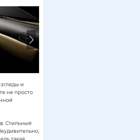
взгляды и
те не просто
ичной
ов. Стильный
Неудивительно,
едь такая