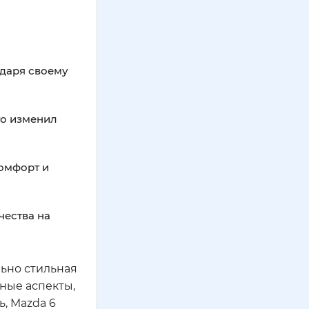
одаря своему
го изменил
комфорт и
чества на
льно стильная
жные аспекты,
, Mazda 6