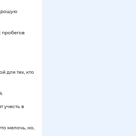
хорошую
х пробегов
 для тех, кто
й.
т учесть в
то мелочь, но,