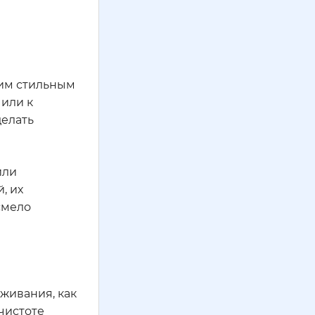
оим стильным
 или к
делать
или
, их
смело
живания, как
чистоте