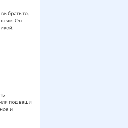
 выбрать то,
ушным. Он
икой.
ть
иля под ваши
ное и