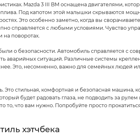
ристиках. Mazda 3 III BM оснащена двигателями, кото
плива. Под капотом этой малышки скрываются мощн
остях. Это особенно заметно, когда вы сворачиваете
лепно справляется с любыми условиями. Чувство упр
 на поворотах.
е забыли о безопасности. Автомобиль справляется с 
ть аварийных ситуаций. Различные системы креплен
ее. Это, несомненно, важно для семейных людей или
ль. Это стильная, комфортная и безопасная машина, к
торый будет радовать глаза, не подводить за рулем 
это то, что вам нужно. Попробуйте просто прокатиться
стиль хэтчбека