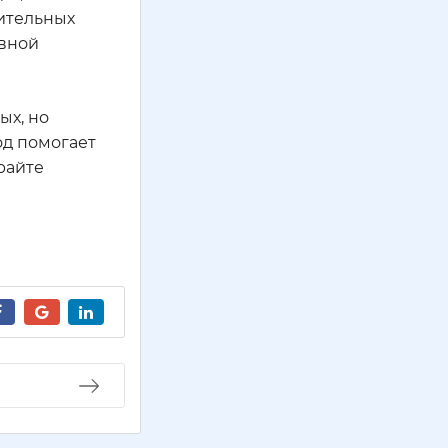
чительных
ивной
ых, но
од помогает
райте