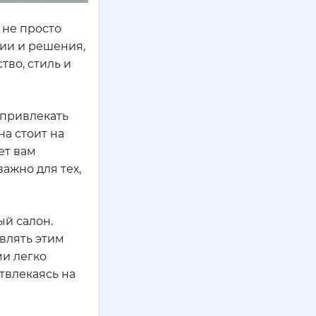
 не просто
ии и решения,
тво, стиль и
е привлекать
а стоит на
ет вам
ажно для тех,
ый салон.
влять этим
ми легко
отвлекаясь на