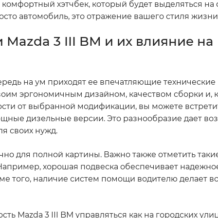
 комфортный хэтчбек, который будет выделяться на
просто автомобиль, это отражение вашего стиля жизни
Mazda 3 III BM и их влияние на
очередь на ум приходят ее впечатляющие технические
своим эргономичным дизайном, качеством сборки и, 
ости от выбранной модификации, вы можете встрети
ощные дизельные версии. Это разнообразие дает во
я своих нужд.
но для полной картины. Важно также отметить такие
 Например, хорошая подвеска обеспечивает надежно
ме того, наличие систем помощи водителю делает в
сть Mazda 3 III BM управляться как на городских улица