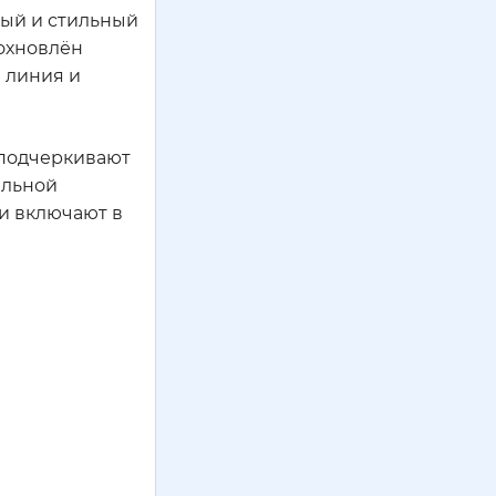
нный и стильный
дохновлён
я линия и
е подчеркивают
ильной
 и включают в