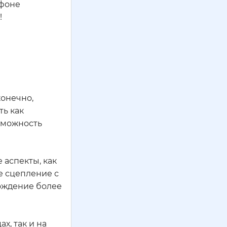
 фоне
!
конечно,
ть как
зможность
 аспекты, как
е сцепление с
ождение более
х, так и на