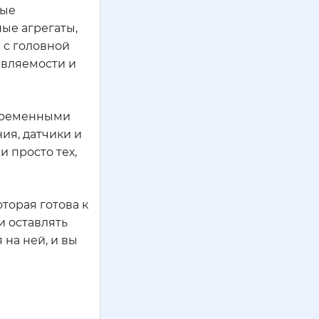
рые
ые агрегаты,
 с головной
авляемости и
современными
ия, датчики и
 просто тех,
оторая готова к
и оставлять
 на ней, и вы