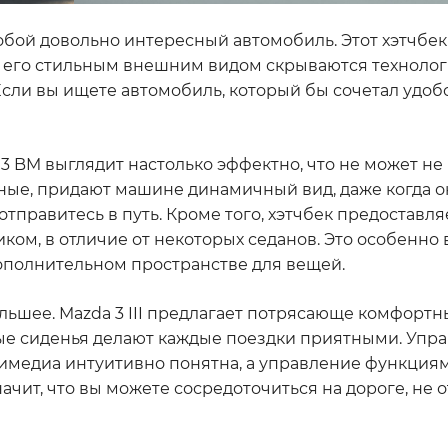
 собой довольно интересный автомобиль. Этот хэтчбек
а его стильным внешним видом скрываются технолог
сли вы ищете автомобиль, который бы сочетал удобс
da 3 BM выглядит настолько эффектно, что не может н
ые, придают машине динамичный вид, даже когда он
 отправитесь в путь. Кроме того, хэтчбек предоставля
м, в отличие от некоторых седанов. Это особенно в
дополнительном пространстве для вещей.
ьшее. Mazda 3 III предлагает потрясающе комфортн
ые сиденья делают каждые поездки приятными. Упра
тимедиа интуитивно понятна, а управление функция
ачит, что вы можете сосредоточиться на дороге, не 