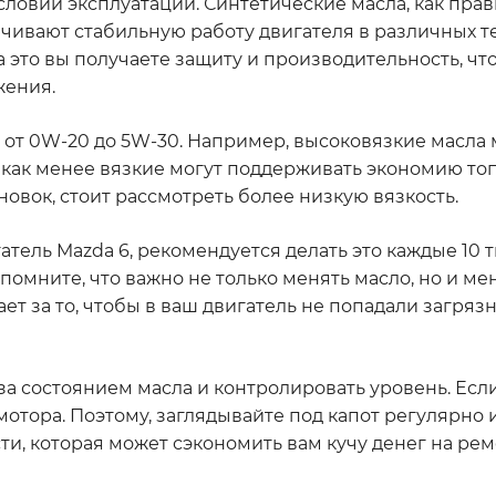
условий эксплуатации. Синтетические масла, как пра
ивают стабильную работу двигателя в различных 
 это вы получаете защиту и производительность, что
жения.
 от 0W-20 до 5W-30. Например, высоковязкие масла 
как менее вязкие могут поддерживать экономию топл
ановок, стоит рассмотреть более низкую вязкость.
гатель Mazda 6, рекомендуется делать это каждые 10 
 помните, что важно не только менять масло, но и ме
чает за то, чтобы в ваш двигатель не попадали загря
за состоянием масла и контролировать уровень. Если
отора. Поэтому, заглядывайте под капот регулярно 
ти, которая может сэкономить вам кучу денег на рем