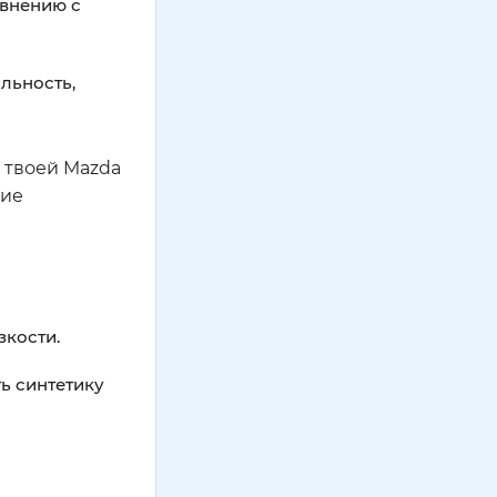
внению с
льность,
 твоей Mazda
ние
зкости.
ь синтетику