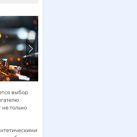
яется выбор
игателю
 не только
синтетическими