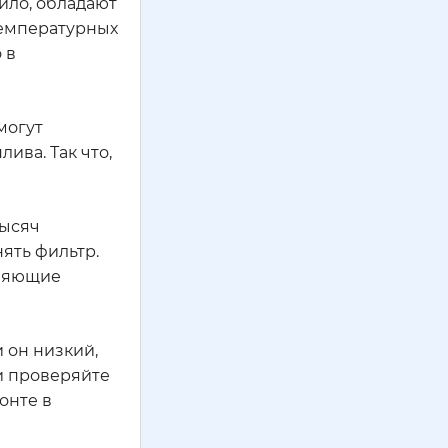
вило, обладают
температурных
 в
могут
ива. Так что,
тысяч
нять фильтр.
зняющие
 он низкий,
и проверяйте
онте в