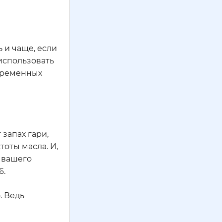
 и чаще, если
использовать
овременных
запах гари,
оты масла. И,
 вашего
6.
. Ведь