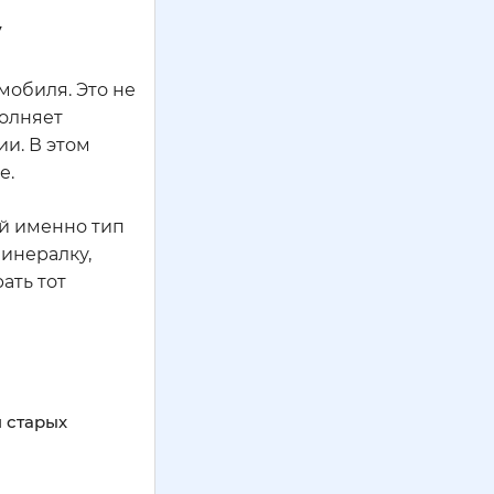
у
мобиля. Это не
полняет
ии. В этом
е.
ой именно тип
минералку,
ать тот
я старых