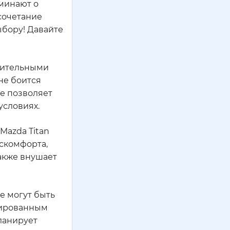
оминают о
 сочетание
ыбору! Давайте
ушительными
не боится
ве позволяет
условиях.
Mazda Titan
искомфорта,
акже внушает
е могут быть
зированным
планирует