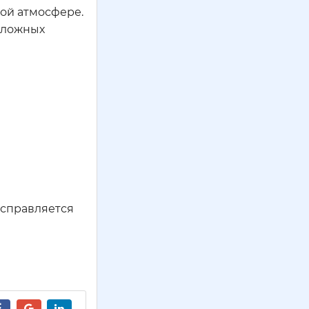
ной атмосфере.
 сложных
м справляется