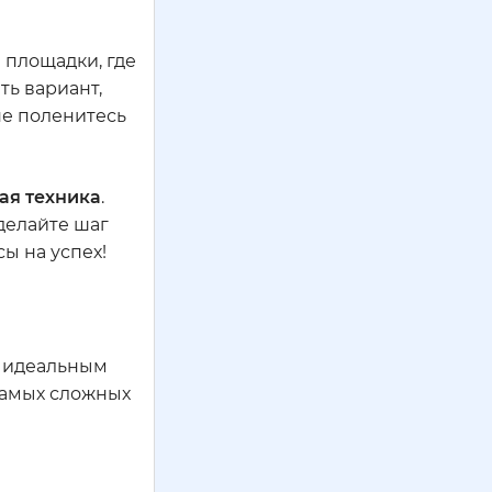
 площадки, где
ь вариант,
не поленитесь
ая техника
.
сделайте шаг
сы на успех!
го идеальным
самых сложных