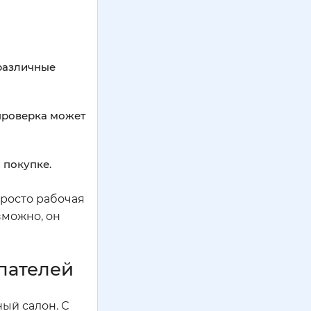
 различные
проверка может
 покупке.
 просто рабочая
зможно, он
пателей
ый салон. С