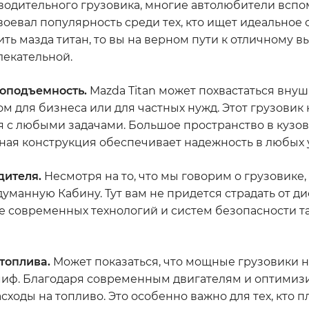
зводительного грузовика, многие автолюбители всп
авоевал популярность среди тех, кто ищет идеальное
ть мазда титан, то вы на верном пути к отличному в
лекательной.
зоподъемность.
Mazda Titan может похвастаться вн
м для бизнеса или для частных нужд. Этот грузовик 
я с любыми задачами. Большое пространство в кузо
ная конструкция обеспечивает надежность в любых 
дителя.
Несмотря на то, что мы говорим о грузовике, 
манную Кабину. Тут вам не придется страдать от д
ие современных технологий и систем безопасности т
топлива.
Может показаться, что мощные грузовики н
т миф. Благодаря современным двигателям и оптими
сходы на топливо. Это особенно важно для тех, кто 