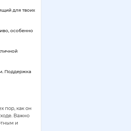
ящий для твоих
ливо, особенно
отличной
ем. Поддержка
х пор, как он
уходе. Важно
ртным и