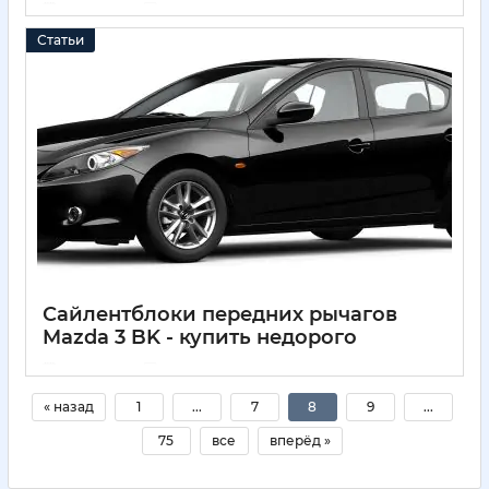
04 04 2025
0
Статьи
Сайлентблоки передних рычагов
Mazda 3 BK - купить недорого
04 04 2025
0
« назад
1
...
7
8
9
...
75
все
вперёд »