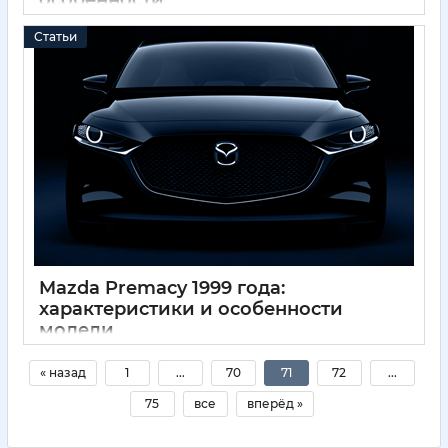
особенности
01 12 2024
0
Статьи
Mazda Premacy 1999 года:
характеристики и особенности
модели
01 12 2024
0
« назад
1
...
70
71
72
...
75
все
вперёд »