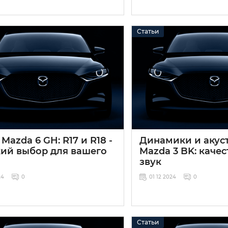
Статьи
Mazda 6 GH: R17 и R18 -
Динамики и акус
ий выбор для вашего
Mazda 3 BK: каче
звук
24
0
01 12 2024
0
Статьи