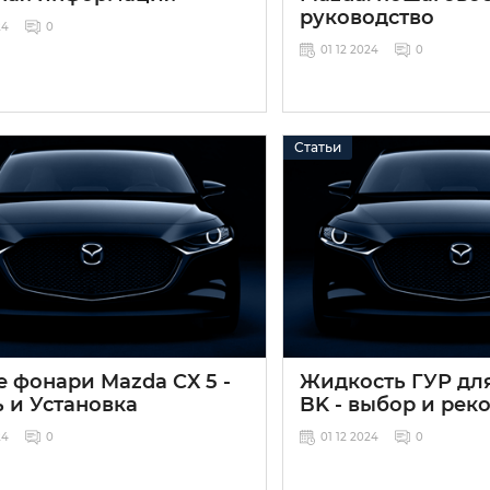
руководство
24
0
01 12 2024
0
Статьи
 фонари Mazda CX 5 -
Жидкость ГУР для
 и Установка
BK - выбор и ре
24
0
01 12 2024
0