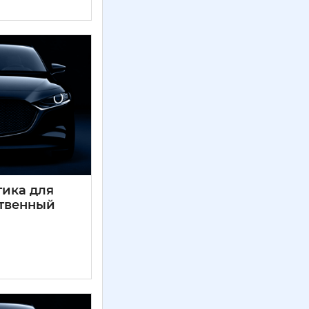
тика для
ственный