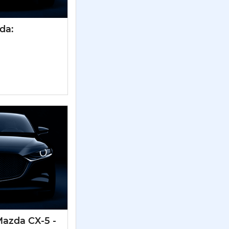
da:
azda CX-5 -