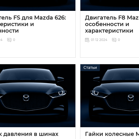
ель FS для Mazda 626:
Двигатель F8 Maz
теристики и
особенности и
нности
характеристики
24
0
01 12 2024
0
Статьи
к давления в шинах
Гайки колесные M