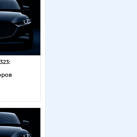
323:
оров