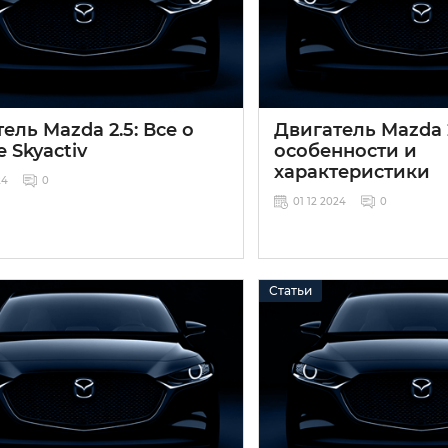
ель Mazda 2.5: Все о
Двигатель Mazda 2
 Skyactiv
особенности и
характеристики
24
0
01 12 2024
0
Статьи