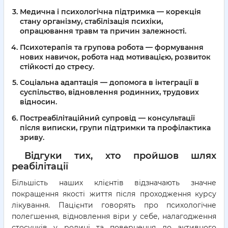
Медична і психологічна підтримка
— корекція
стану організму, стабілізація психіки,
опрацювання травм та причин залежності.
Психотерапія та групова робота
— формування
нових навичок, робота над мотивацією, розвиток
стійкості до стресу.
Соціальна адаптація
— допомога в інтеграції в
суспільство, відновлення родинних, трудових
відносин.
Постреабілітаційний супровід
— консультації
після виписки, групи підтримки та профілактика
зриву.
Відгуки тих, хто пройшов шлях
реабілітації
Більшість наших клієнтів відзначають значне
покращення якості життя після проходження курсу
лікування. Пацієнти говорять про психологічне
полегшення, відновлення віри у себе, налагодження
стосунків у родині та повернення до активного