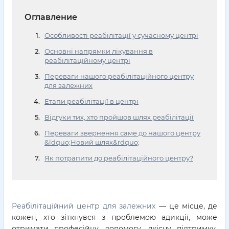
Оглавление
Особливості реабілітації у сучасному центрі
Основні напрямки лікування в
реабілітаційному центрі
Переваги нашого реабілітаційного центру
для залежних
Етапи реабілітації в центрі
Відгуки тих, хто пройшов шлях реабілітації
Переваги звернення саме до нашого центру
&ldquo;Новий шлях&rdquo;
Як потрапити до реабілітаційного центру?
Реабілітаційний центр для залежних
— це місце, де
кожен, хто зіткнувся з проблемою адикції, може
отримати професійну допомогу, якісну підтримку,