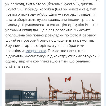
універсал), тип мотора (бензин Skyactiv-G, дизель
Skyactiv-D, гібрид), коробка (6АТ чи «механіка»), тип
повного приводу i-Activ. Далі — географія: південні
штати зберігають кузов краще, але інколи грішать
пилом у підсилювачах та кондиціонерах; північ — це
уважний огляд днища після реагентів. Уникайте
оголошень без повної розкладки по фото й сервісу,
шукайте прозорий опис пошкоджень та ремонтів.
Зручний старт — сторінка з уже відібраними
позиціями:
мазда з сша
. Там легше навчитися
відрізняти «косметику» від конструктивних втручань і
одразу звірити комплектацію з тим, що реально
стоїть на авто.