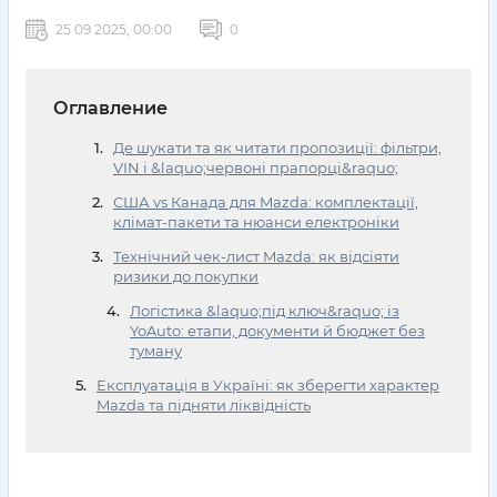
25 09 2025, 00:00
0
Оглавление
Де шукати та як читати пропозиції: фільтри,
VIN і &laquo;червоні прапорці&raquo;
США vs Канада для Mazda: комплектації,
клімат-пакети та нюанси електроніки
Технічний чек-лист Mazda: як відсіяти
ризики до покупки
Логістика &laquo;під ключ&raquo; із
YoAuto: етапи, документи й бюджет без
туману
Експлуатація в Україні: як зберегти характер
Mazda та підняти ліквідність