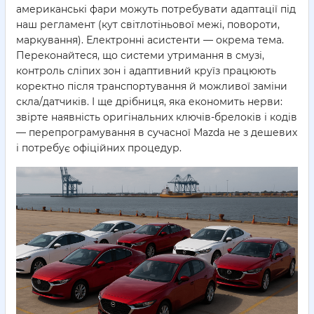
американські фари можуть потребувати адаптації під
наш регламент (кут світлотіньової межі, повороти,
маркування). Електронні асистенти — окрема тема.
Переконайтеся, що системи утримання в смузі,
контроль сліпих зон і адаптивний круїз працюють
коректно після транспортування й можливої заміни
скла/датчиків. І ще дрібниця, яка економить нерви:
звірте наявність оригінальних ключів-брелоків і кодів
— перепрограмування в сучасної Mazda не з дешевих
і потребує офіційних процедур.