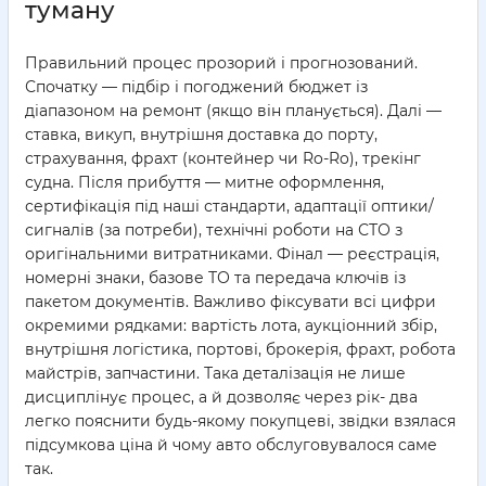
туману
Правильний процес прозорий і прогнозований.
Спочатку — підбір і погоджений бюджет із
діапазоном на ремонт (якщо він планується). Далі —
ставка, викуп, внутрішня доставка до порту,
страхування, фрахт (контейнер чи Ro-Ro), трекінг
судна. Після прибуття — митне оформлення,
сертифікація під наші стандарти, адаптації оптики/
сигналів (за потреби), технічні роботи на СТО з
оригінальними витратниками. Фінал — реєстрація,
номерні знаки, базове ТО та передача ключів із
пакетом документів. Важливо фіксувати всі цифри
окремими рядками: вартість лота, аукціонний збір,
внутрішня логістика, портові, брокерія, фрахт, робота
майстрів, запчастини. Така деталізація не лише
дисциплінує процес, а й дозволяє через рік- два
легко пояснити будь-якому покупцеві, звідки взялася
підсумкова ціна й чому авто обслуговувалося саме
так.