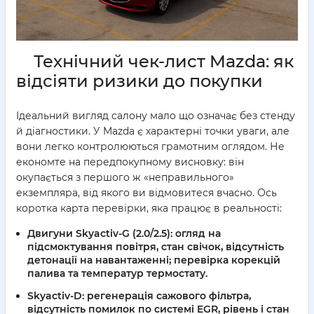
Технічний чек-лист Mazda: як
відсіяти ризики до покупки
Ідеальний вигляд салону мало що означає без стенду
й діагностики. У Mazda є характерні точки уваги, але
вони легко контролюються грамотним оглядом. Не
економте на передпокупному висновку: він
окупається з першого ж «неправильного»
екземпляра, від якого ви відмовитеся вчасно. Ось
коротка карта перевірки, яка працює в реальності:
Двигуни Skyactiv-G
(2.0/2.5): огляд на
підсмоктування повітря, стан свічок, відсутність
детонації на навантаженні; перевірка корекцій
палива та температур термостату.
Skyactiv-D
: регенерація сажового фільтра,
відсутність помилок по системі EGR, рівень і стан