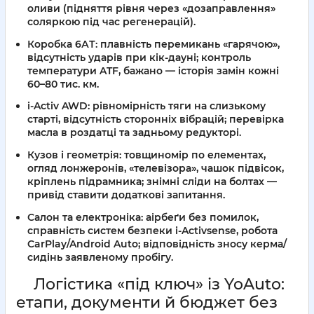
оливи (підняття рівня через «дозаправлення»
соляркою під час регенерацій).
Коробка 6АТ
: плавність перемикань «гарячою»,
відсутність ударів при кік-дауні; контроль
температури ATF, бажано — історія замін кожні
60–80 тис. км.
i-Activ AWD
: рівномірність тяги на слизькому
старті, відсутність сторонніх вібрацій; перевірка
масла в роздатці та задньому редукторі.
Кузов і геометрія
: товщиномір по елементах,
огляд лонжеронів, «телевізора», чашок підвісок,
кріплень підрамника; знімні сліди на болтах —
привід ставити додаткові запитання.
Салон та електроніка
: аірбеґи без помилок,
справність систем безпеки i-Activsense, робота
CarPlay/Android Auto; відповідність зносу керма/
сидінь заявленому пробігу.
Логістика «під ключ» із YoAuto:
етапи, документи й бюджет без