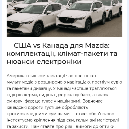
США vs Канада для Mazda:
комплектації, клімат-пакети та
нюанси електроніки
Американські комплектації частіше тішать
мультимедіа з розширеною навігацією, преміум-аудіо
та пакетами дизайну. У Канаді частіше трапляються
підігрів керма, сидінь і дзеркал «у базі», а також
омивачі фар; це плюс у нашій зимі. Водночас
канадські дороги густіше обробляють
протиожеледними сумішами — отже, обов’язково
інспектуємо кріплення підвіски, гальмівні магістралі
та захисти. Пам’ятайте про різні вимоги до оптики: