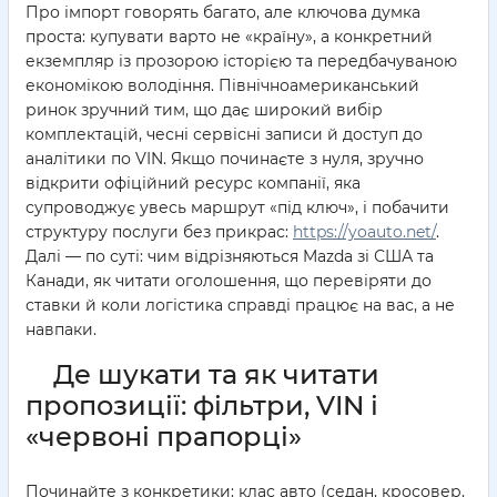
Про імпорт говорять багато, але ключова думка
проста: купувати варто не «країну», а конкретний
екземпляр із прозорою історією та передбачуваною
економікою володіння. Північноамериканський
ринок зручний тим, що дає широкий вибір
комплектацій, чесні сервісні записи й доступ до
аналітики по VIN. Якщо починаєте з нуля, зручно
відкрити офіційний ресурс компанії, яка
супроводжує увесь маршрут «під ключ», і побачити
структуру послуги без прикрас:
https://yoauto.net/
.
Далі — по суті: чим відрізняються Mazda зі США та
Канади, як читати оголошення, що перевіряти до
ставки й коли логістика справді працює на вас, а не
навпаки.
Де шукати та як читати
пропозиції: фільтри, VIN і
«червоні прапорці»
Починайте з конкретики: клас авто (седан, кросовер,