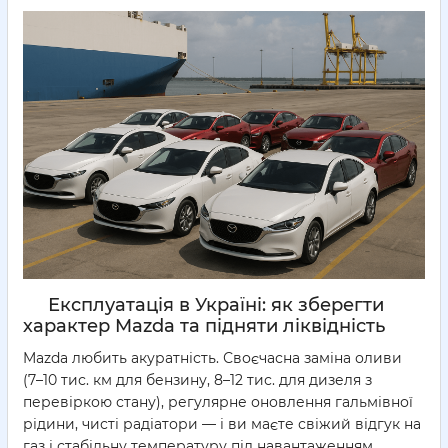
Експлуатація в Україні: як зберегти
характер Mazda та підняти ліквідність
Mazda любить акуратність. Своєчасна заміна оливи
(7–10 тис. км для бензину, 8–12 тис. для дизеля з
перевіркою стану), регулярне оновлення гальмівної
рідини, чисті радіатори — і ви маєте свіжий відгук на
газ і стабільну температуру під навантаженням.