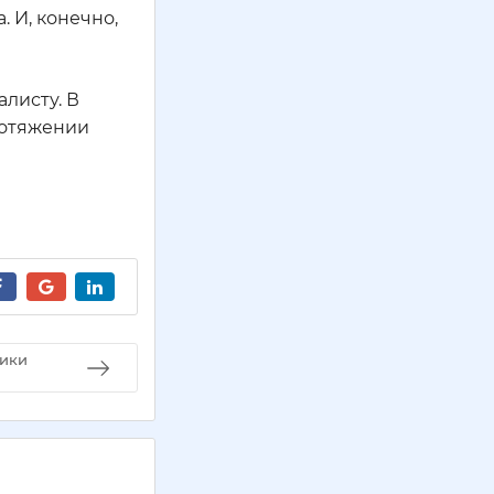
 И, конечно,
алисту. В
ротяжении
тики