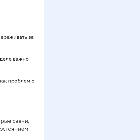
переживать за
 деле важно
нак проблем с
арые свечи,
 состоянием