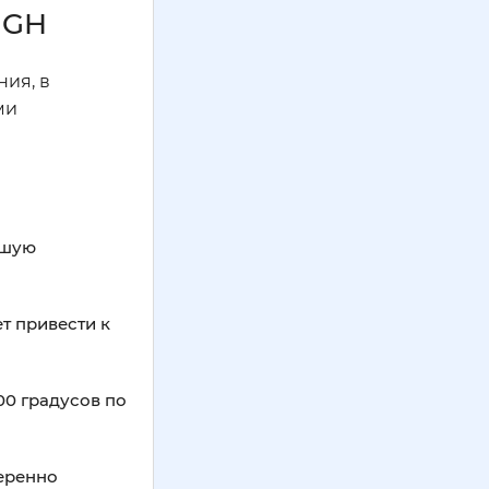
 GH
ния, в
ми
чшую
т привести к
00 градусов по
веренно