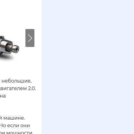
и небольшие,
вигателем 2.0.
 на
ей машине.
 Но если они
ери мощности