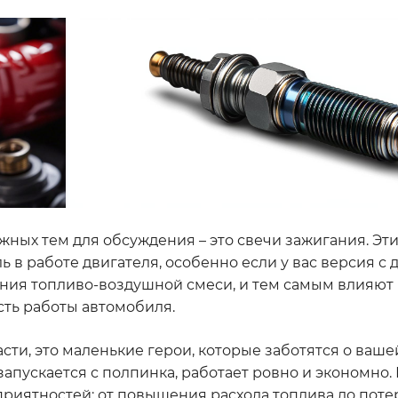
важных тем для обсуждения – это свечи зажигания. Эт
в работе двигателя, особенно если у вас версия с д
ния топливо-воздушной смеси, и тем самым влияют
сть работы автомобиля.
асти, это маленькие герои, которые заботятся о ваш
апускается с полпинка, работает ровно и экономно.
еприятностей: от повышения расхода топлива до пот