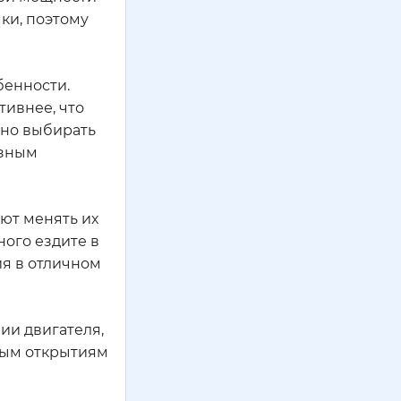
ки, поэтому
бенности.
тивнее, что
жно выбирать
езным
ют менять их
ного ездите в
ия в отличном
ии двигателя,
овым открытиям