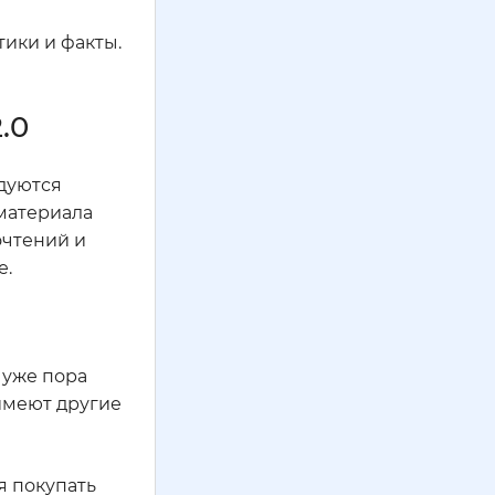
тики и факты.
.0
ндуются
 материала
очтений и
е.
 уже пора
 имеют другие
я покупать