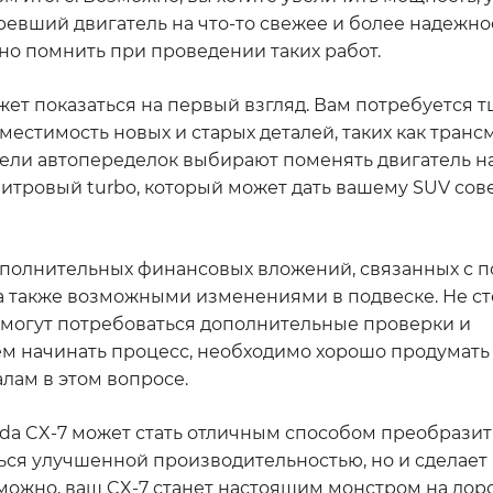
ревший двигатель на что-то свежее и более надежное
но помнить при проведении таких работ.
может показаться на первый взгляд. Вам потребуется 
естимость новых и старых деталей, таких как транс
ели автопеределок выбирают поменять двигатель н
литровый turbo, который может дать вашему SUV со
дополнительных финансовых вложений, связанных с 
а также возможными изменениями в подвеске. Не ст
я могут потребоваться дополнительные проверки и
 начинать процесс, необходимо хорошо продумать в
лам в этом вопросе.
zda CX-7 может стать отличным способом преобрази
ться улучшенной производительностью, но и сделае
можно, ваш CX-7 станет настоящим монстром на доро