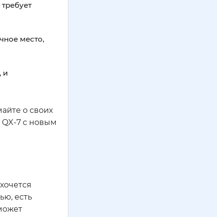
 требует
чное место,
 и
майте о своих
, QX-7 с новым
 хочется
ью, есть
может