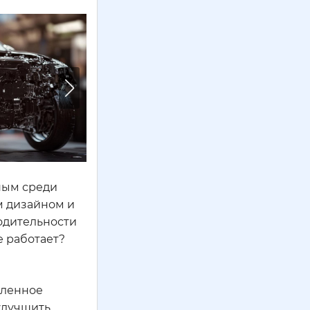
рным среди
м дизайном и
одительности
е работает?
убленное
 улучшить