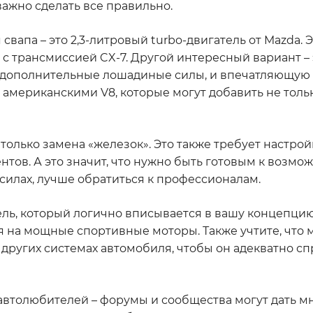
ажно сделать все правильно.
вапа – это 2,3-литровый turbo-двигатель от Mazda. 
с трансмиссией CX-7. Другой интересный вариант – 
е дополнительные лошадиные силы, и впечатляющую
 американскими V8, которые могут добавить не тольк
е только замена «железок». Это также требует настро
нтов. А это значит, что нужно быть готовым к возм
 силах, лучше обратиться к профессионалам.
ль, который логично вписывается в вашу концепцию 
я на мощные спортивные моторы. Также учтите, что 
 других системах автомобиля, чтобы он адекватно сп
 автолюбителей – форумы и сообщества могут дать 