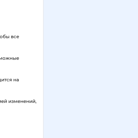
тобы все
озможные
дится на
ией изменений,