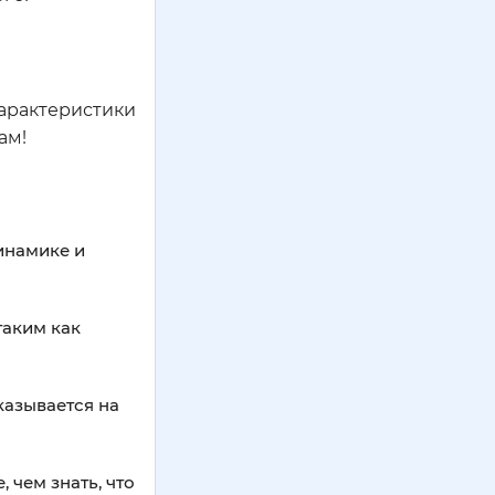
характеристики
ам!
инамике и
таким как
казывается на
 чем знать, что