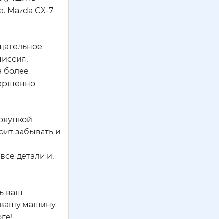
. Mazda CX-7
тщательное
миссия,
а более
вершенно
покупкой
оит забывать и
се детали и,
ть ваш
т вашу машину
ге!