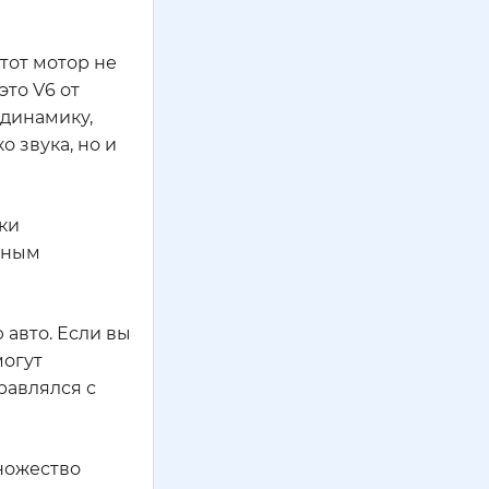
Этот мотор не
это V6 от
 динамику,
о звука, но и
йки
ожным
авто. Если вы
могут
равлялся с
множество