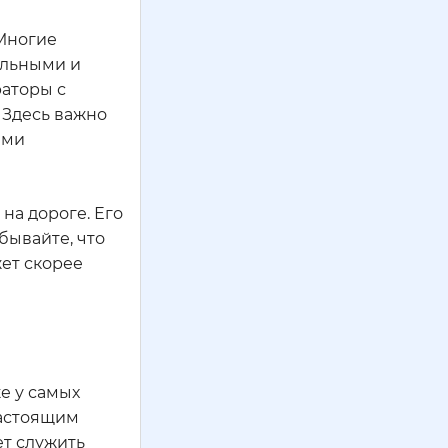
 Многие
альными и
аторы с
 Здесь важно
ыми
на дороге. Его
бывайте, что
жет скорее
е у самых
настоящим
ет служить