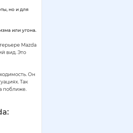
ты, но и для
зма или угона.
нтерьере Mazda
ий вид. Это
бходимость. Он
уациях. Так
а поближе.
a: