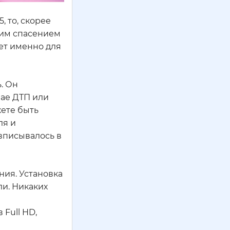
, то, скорее
щим спасением
ет именно для
. Он
чае ДТП или
жете быть
ля и
вписывалось в
ния. Установка
ли. Никаких
Full HD,