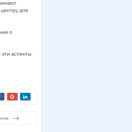
зникают
 центру для
ние о
 эти аспекты.
огия