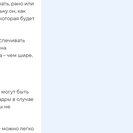
ать, рано или
ку он, как
которая будет
еспечивать
 на
а – чем шире,
 могут быть
адры в случае
ы не
е можно легко