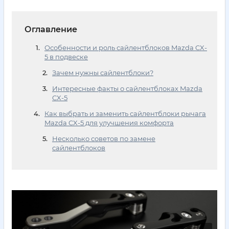
Оглавление
Особенности и роль сайлентблоков Mazda CX-
5 в подвеске
Зачем нужны сайлентблоки?
Интересные факты о сайлентблоках Mazda
CX-5
Как выбрать и заменить сайлентблоки рычага
Mazda CX-5 для улучшения комфорта
Несколько советов по замене
сайлентблоков