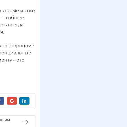
екоторые из них
т на общее
есь всегда
я.
ся посторонние
отенциальные
енту – это
учшим