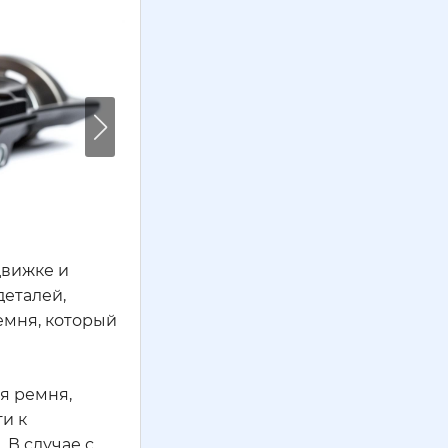
движке и
деталей,
емня, который
я ремня,
и к
В случае с