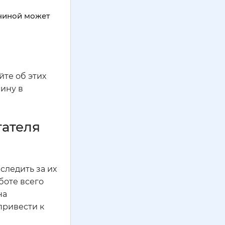
ичиной может
йте об этих
ину в
гателя
следить за их
боте всего
на
привести к