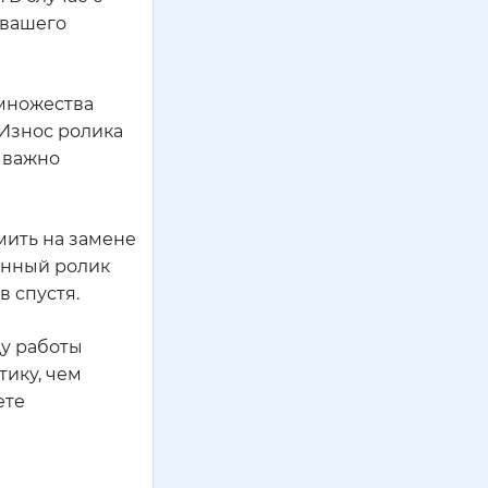
 вашего
 множества
 Износ ролика
у важно
мить на замене
ленный ролик
в спустя.
ду работы
тику, чем
ете