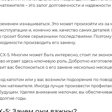
атяжителя – это залог долговечности и надежности
временем изнашиваться. Это может произойти из-за
эксплуатации и, конечно же, качество самих деталей.
что грозит более серьезными последствиями. Поэтом
бходимости производить его замену.
CX-5. Многим может быть интересно, стоит ли эконо
ство играет здесь ключевую роль. Добротно изготов
ит вас беспокоиться о его замене несколько месяце
под капотом или у вас возникли подозрения по пово
лик натяжителя. Иногда лучше произвести профилак
будущем. Уделяя внимание мелочам, вы обеспечива
долгие годы.
X-5: Зачем они важны?