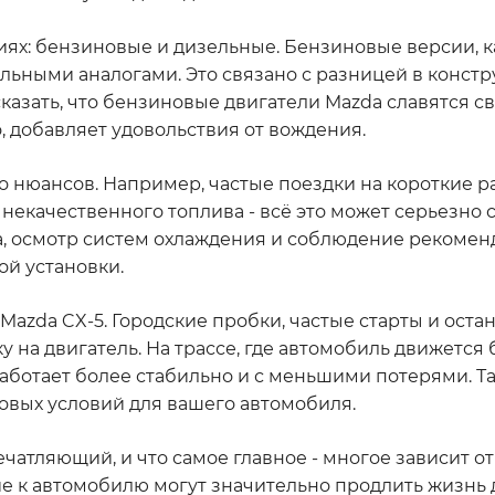
ях: бензиновые и дизельные. Бензиновые версии, к
льными аналогами. Это связано с разницей в констр
сказать, что бензиновые двигатели Mazda славятся с
, добавляет удовольствия от вождения.
го нюансов. Например, частые поездки на короткие р
екачественного топлива - всё это может серьезно с
ла, осмотр систем охлаждения и соблюдение рекоме
й установки.
 Mazda CX-5. Городские пробки, частые старты и оста
у на двигатель. На трассе, где автомобиль движется
аботает более стабильно и с меньшими потерями. Так
совых условий для вашего автомобиля.
чатляющий, и что самое главное - многое зависит от 
к автомобилю могут значительно продлить жизнь д