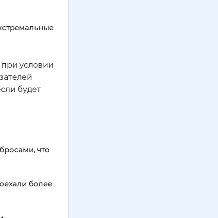
Экстремальные
в при условии
азателей
если будет
бросами, что
роехали более
и