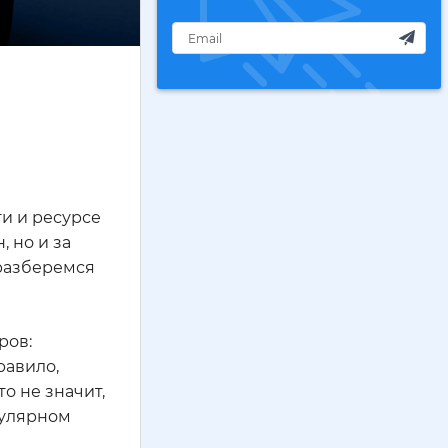
ти и ресурсе
 но и за
 разберемся
ров:
равило,
о не значит,
гулярном