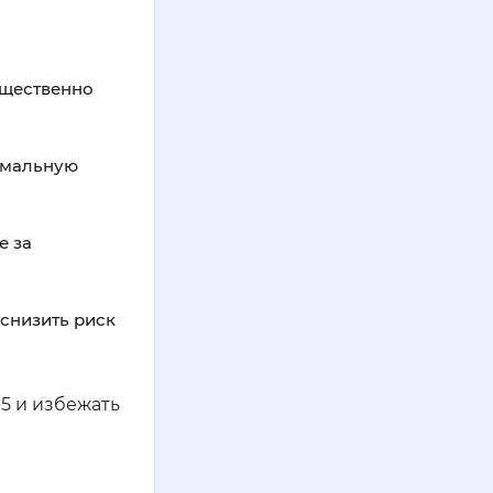
ущественно
имальную
е за
 снизить риск
5 и избежать