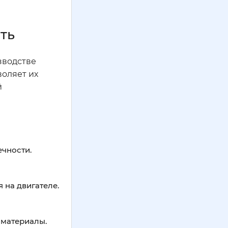
ть
зводстве
оляет их
й
ечности.
 на двигателе.
 материалы.