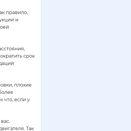
ак правило,
укции и
воей
асстояния,
ократить срок
ндаций
новки, плохие
 более
 что, если у
вас.
вигателя. Так