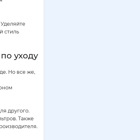
 Уделяйте
й стиль
 по уходу
е. Но все же,
ярном
ля другого.
ьтров. Также
роизводителя.