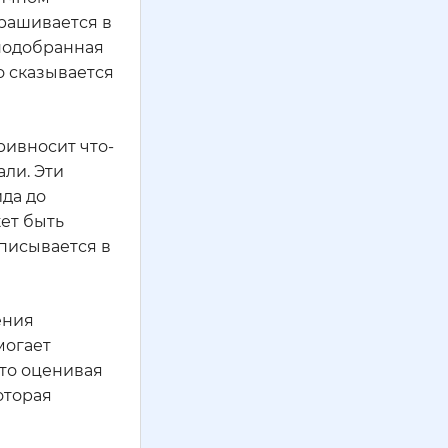
крашивается в
 подобранная
о сказывается
ривносит что-
ли. Эти
ида до
жет быть
вписывается в
ения
могает
сто оценивая
оторая