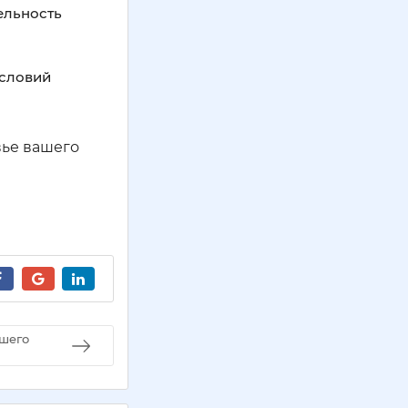
ельность
условий
вье вашего
ашего