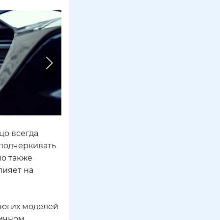
ицо всегда
 подчеркивать
но также
лияет на
ногих моделей
тичном