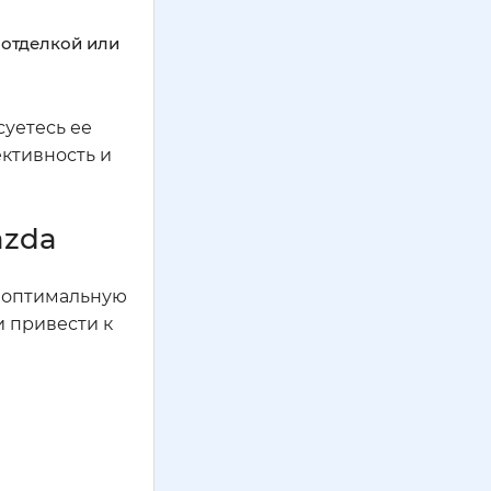
 отделкой или
суетесь ее
ективность и
azda
ь оптимальную
и привести к