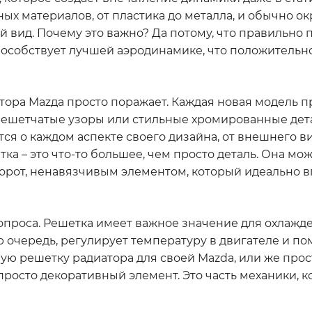
ых материалов, от пластика до металла, и обычно о
й вид. Почему это важно? Да потому, что правильно
пособствует лучшей аэродинамике, что положительн
ора Mazдa просто поражает. Каждая новая модель п
 решетчатые узоры или стильные хромированные дета
ся о каждом аспекте своего дизайна, от внешнего в
ка – это что-то большее, чем просто деталь. Она мо
борот, ненавязчивым элементом, который идеально 
вопроса. Решетка имеет важное значение для охлажд
ою очередь, регулирует температуру в двигателе и по
вую решетку радиатора для своей Mazda, или же про
просто декоративный элемент. Это часть механики, к