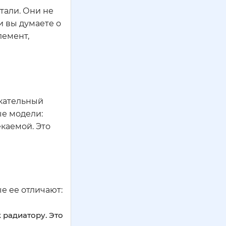
тали. Они не
и вы думаете о
лемент,
екательный
ые модели:
каемой. Это
е ее отличают:
 радиатору. Это