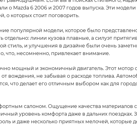
ляет равнодушным. Если вы в поисках стильного, наде
ли о Mazda 6 2006 и 2007 годов выпуска. Эти модел
, о которых стоит поговорить.
ление популярной модели, которое было представлено
ь отдельно: линии кузова плавные, а силуэт притягив
вой стиль, и улучшения в дизайне были очень замет
, что, несомненно, привлекает внимание.
точно мощный и экономичный двигатель. Этот мотор 
е от вождения, не забывая о расходе топлива. Автомо
ся, что делает его отличным выбором как для городс
мфортным салоном. Ощущение качества материалов с
ичный уровень комфорта даже в дальних поездках. Зд
троль и даже несколько приятных мелочей, которые 