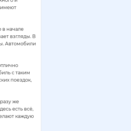
жного и
и имеют
 в начале
ает взгляды. В
ны. Автомобили
отлично
биль с таким
ких поездок,
разу же
есь есть всё,
делают каждую