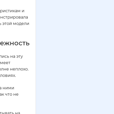
еристикам и
онстрировала
ь этой модели
дежность
лись на эту
имеет
олне неплохо.
ловиях.
за ними
к что не
тывать на