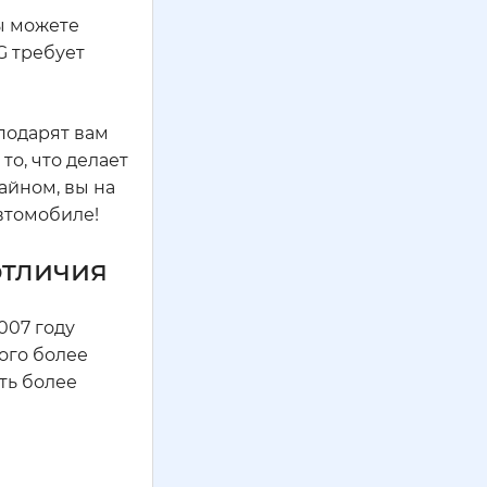
вы можете
G требует
 подарят вам
то, что делает
айном, вы на
втомобиле!
отличия
007 году
ого более
ть более