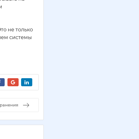
м
то не только
нием системы
транения