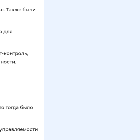
.с. Также были
о для
т-контроль,
ности.
о тогда было
 управляемости