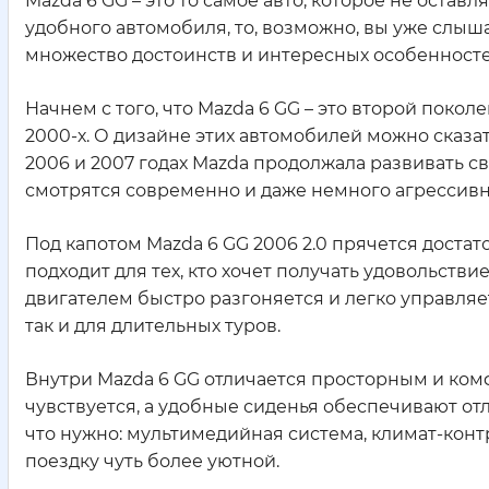
Mazda 6 GG – это то самое авто, которое не остав
удобного автомобиля, то, возможно, вы уже слыша
множество достоинств и интересных особенностей
Начнем с того, что Mazda 6 GG – это второй поко
2000-х. О дизайне этих автомобилей можно сказат
2006 и 2007 годах Mazda продолжала развивать с
смотрятся современно и даже немного агрессивно
Под капотом Mazda 6 GG 2006 2.0 прячется доста
подходит для тех, кто хочет получать удовольстви
двигателем быстро разгоняется и легко управляет
так и для длительных туров.
Внутри Mazda 6 GG отличается просторным и ко
чувствуется, а удобные сиденья обеспечивают отл
что нужно: мультимедийная система, климат-кон
поездку чуть более уютной.