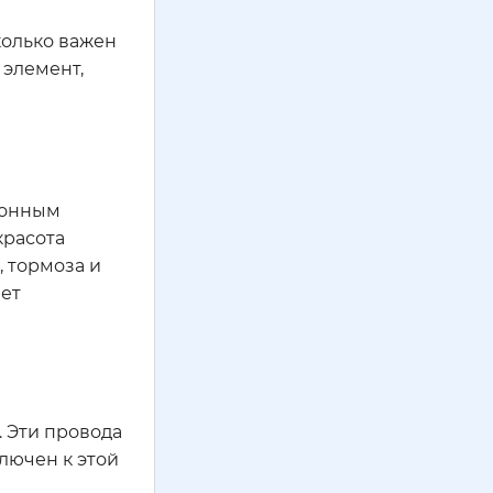
колько важен
 элемент,
тронным
красота
 тормоза и
ает
. Эти провода
лючен к этой