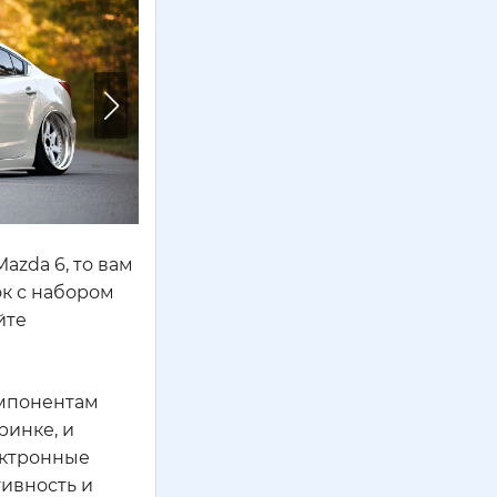
azda 6, то вам
ок с набором
йте
омпонентам
ринке, и
ектронные
ивность и