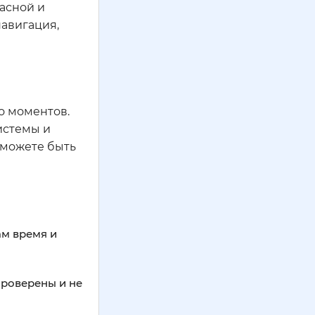
пасной и
навигация,
о моментов.
истемы и
 можете быть
ам время и
проверены и не