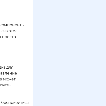
е компоненты
ь захотел
о просто
дка для
равление
us может
скать
о беспокоиться