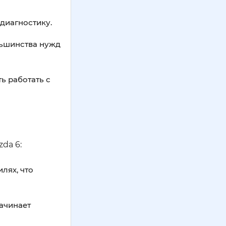
диагностику.
льшинства нужд
ь работать с
da 6:
лях, что
начинает