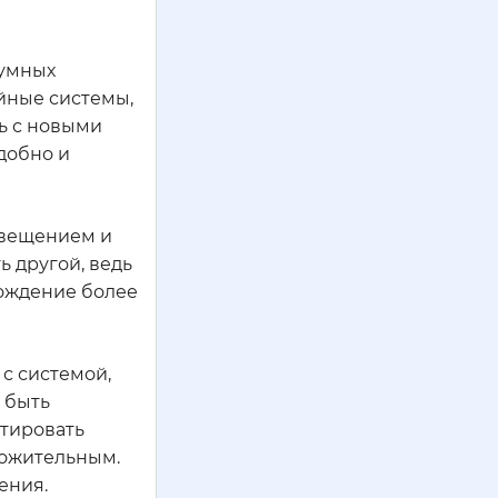
 умных
йные системы,
ь с новыми
добно и
свещением и
ь другой, ведь
вождение более
 с системой,
 быть
стировать
ложительным.
ения.