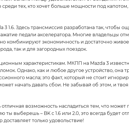
р среди тех, кто хочет больше мощности под капотом,
3 1.6. Здесь трансмиссия разработана так, чтобы о
жатие педали акселератора. Многие владельцы отм
ично комбинируют экономичность и достаточно живое
рода, так и для загородных поездок.
ационным характеристикам. МКПП на Mazda 3 известн
ломок. Однако, как и любое другое устройство, она т
ионного масла; это факт, который не стоит игнорир
 может начать давать сбои. Не забывай об этом, и тво
сть отличная возможность насладиться тем, что может
ты выберешь – BK с 1.6 или 2.0, это всегда будет о
р доставляет только удовольствие!