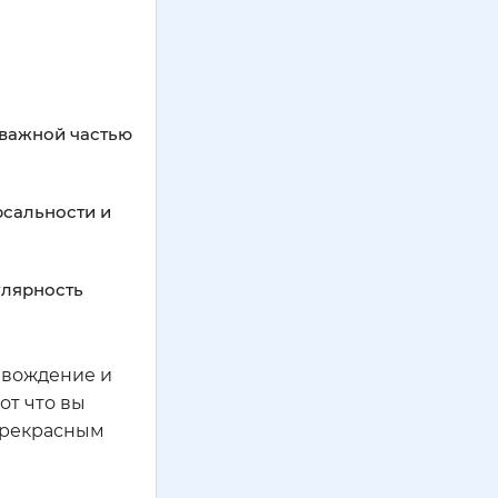
 важной частью
рсальности и
улярность
е вождение и
от что вы
 прекрасным