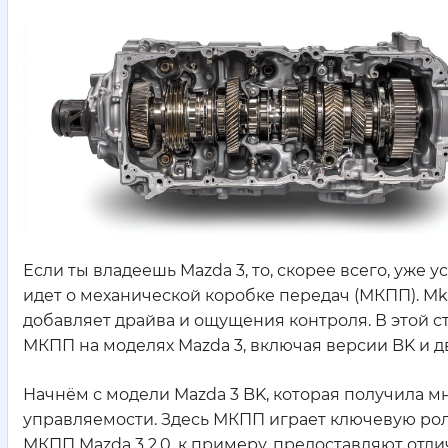
Если ты владеешь Mazda 3, то, скорее всего, уже 
идет о механической коробке передач (МКПП). Mkp
добавляет драйва и ощущения контроля. В этой с
МКПП на моделях Mazda 3, включая версии BK и дви
Начнём с модели Mazda 3 BK, которая получила 
управляемости. Здесь МКПП играет ключевую рол
МКПП Mazda 3 2.0, к примеру, предоставляют от