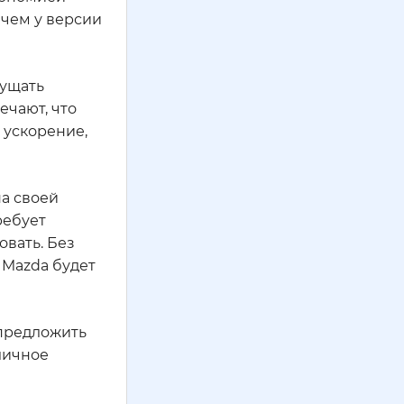
 чем у версии
щущать
ечают, что
 ускорение,
а своей
ребует
овать. Без
я Mazda будет
 предложить
тличное