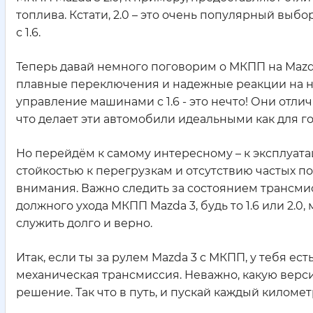
топлива. Кстати, 2.0 – это очень популярный выбо
с 1.6.
Теперь давай немного поговорим о МКПП на Mazda 
плавные переключения и надежные реакции на на
управление машинами с 1.6 - это нечто! Они отл
что делает эти автомобили идеальными как для го
Но перейдём к самому интересному – к эксплуат
стойкостью к перегрузкам и отсутствию частых по
внимания. Важно следить за состоянием трансмисс
должного ухода МКПП Mazda 3, будь то 1.6 или 2.0,
служить долго и верно.
Итак, если ты за рулем Mazda 3 с МКПП, у тебя е
механическая трансмиссия. Неважно, какую версию 
решение. Так что в путь, и пускай каждый километ