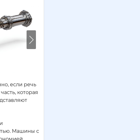
нно, если речь
часть, которая
едставляют
и
стью. Машины с
кономией