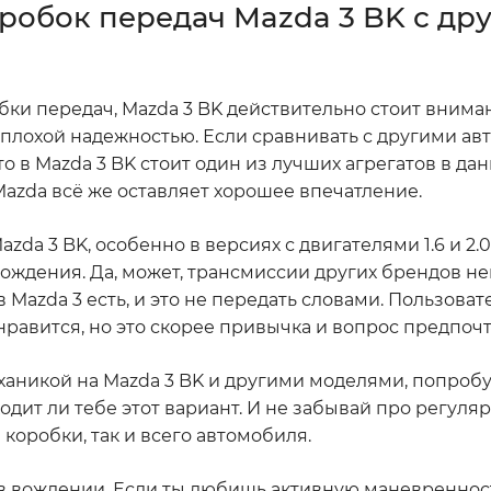
робок передач Mazda 3 BK с др
бки передач, Mazda 3 BK действительно стоит вниман
плохой надежностью. Если сравнивать с другими а
о в Mazda 3 BK стоит один из лучших агрегатов в да
Mazda всё же оставляет хорошее впечатление.
da 3 BK, особенно в версиях с двигателями 1.6 и 2.0
вождения. Да, может, трансмиссии других брендов н
 Mazda 3 есть, и это не передать словами. Пользоват
нравится, но это скорее привычка и вопрос предпоч
никой на Mazda 3 BK и другими моделями, попробуй
ходит ли тебе этот вариант. И не забывай про регуля
 коробки, так и всего автомобиля.
в вождении. Если ты любишь активную маневренность