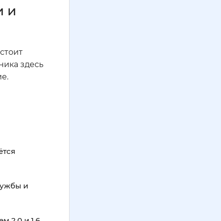
и и
 стоит
ника здесь
е.
ётся
лужбы и
2.0 и 1.6.