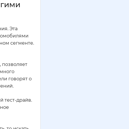
угими
ия. Эта
втомобилями
нном сегменте.
, позволяет
емного
ели говорят о
тений.
 тест-драйв.
рное
, то искать