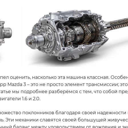
успел оценить, насколько эта машина классная. Особе
p Mazda 3 – это не просто элемент трансмиссии; это 
татье мы подробнее разберёмся с тем, что собой пр
гатели 1.6 и 2.0.
множество поклонников благодаря своей надежности 
ь. Эти механики славятся своей большущей живуче
личный баланс между удовольствием от вождения и э