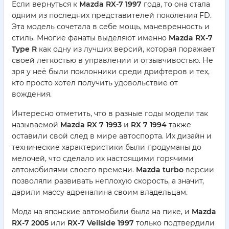
Если вернуться к
Mazda RX-7 1997
года, то она стала
одним из последних представителей поколения FD.
Эта модель сочетала в себе мощь, маневренность и
стиль. Многие фанаты выделяют именно
Mazda RX-7
Type R
как одну из лучших версий, которая поражает
своей легкостью в управлении и отзывчивостью. Не
зря у неё были поклонники среди дрифтеров и тех,
кто просто хотел получить удовольствие от
вождения.
Интересно отметить, что в разные годы модели так
называемой
Mazda RX 7 1993
и
RX 7 1994
также
оставили свой след в мире автоспорта. Их дизайн и
технические характеристики были продуманы до
мелочей, что сделало их настоящими горячими
автомобилями своего времени.
Mazda turbo
версии
позволяли развивать неплохую скорость, а значит,
дарили массу адреналина своим владельцам.
Мода на японские автомобили была на пике, и
Mazda
RX-7 2005
или
RX-7 Veilside 1997
только подтвердили