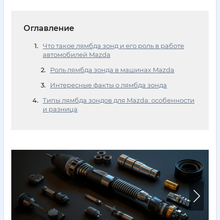
Оглавление
Что такое лямбда зонд и его роль в работе
автомобилей Mazda
Роль лямбда зонда в машинах Mazda
Интересные факты о лямбда зонда
Типы лямбда зондов для Mazda: особенности
и разница