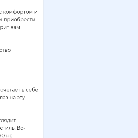
 с комфортом и
бы приобрести
арит вам
ство
очетает в себе
аз на эту
глядит
стиль. Во-
90 не