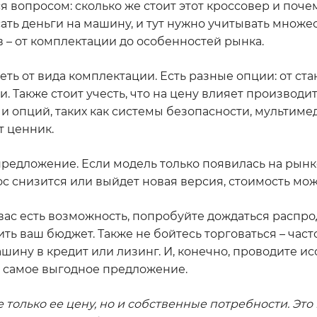
ся вопросом: сколько же стоит этот кроссовер и поч
ать деньги на машину, и тут нужно учитывать множе
 – от комплектации до особенностей рынка.
еть от вида комплектации. Есть разные опции: от ст
 Также стоит учесть, что на цену влияет производит
 опций, таких как системы безопасности, мультимед
т ценник.
предложение. Если модель только появилась на рынке
с снизится или выйдет новая версия, стоимость мож
вас есть возможность, попробуйте дождаться распр
ь ваш бюджет. Также не бойтесь торговаться – част
шину в кредит или лизинг. И, конечно, проводите ис
и самое выгодное предложение.
е только ее цену, но и собственные потребности. Эт