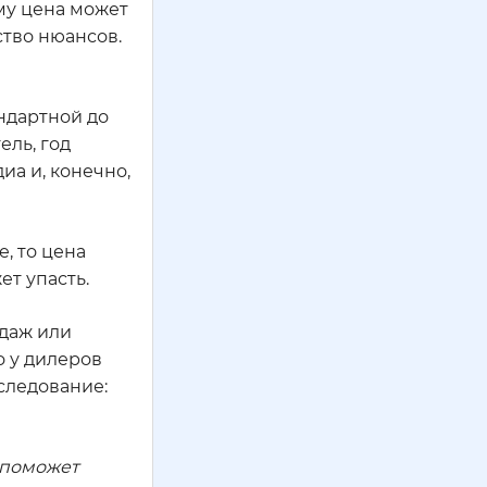
ему цена может
ство нюансов.
андартной до
ель, год
иа и, конечно,
, то цена
ет упасть.
одаж или
о у дилеров
следование:
о поможет