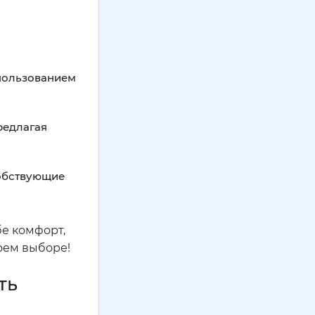
спользованием
редлагая
собствующие
бе комфорт,
воем выборе!
ть