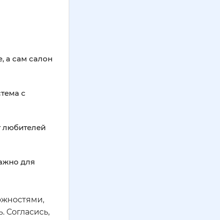
, а сам салон
тема с
т любителей
важно для
ожностями,
. Согласись,