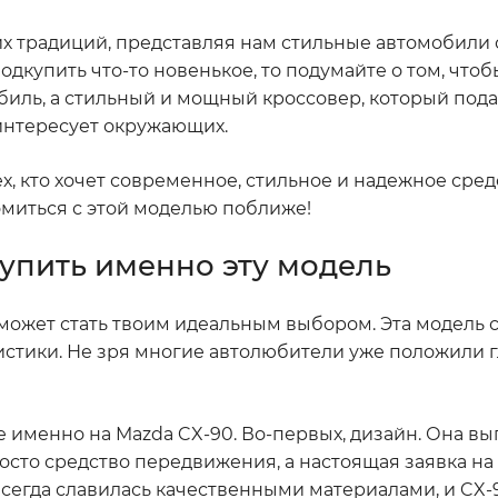
оих традиций, представляя нам стильные автомобили
одкупить что-то новенькое, то подумайте о том, что
обиль, а стильный и мощный кроссовер, который под
интересует окружающих.
ех, кто хочет современное, стильное и надежное сред
миться с этой моделью поближе!
купить именно эту модель
может стать твоим идеальным выбором. Эта модель с
истики. Не зря многие автолюбители уже положили гл
 именно на Mazda CX-90. Во-первых, дизайн. Она вы
росто средство передвижения, а настоящая заявка на 
 всегда славилась качественными материалами, и CX-