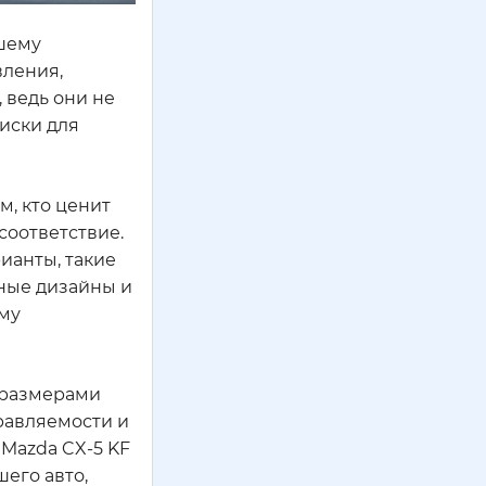
ашему
вления,
 ведь они не
диски для
м, кто ценит
соответствие.
ианты, такие
зные дизайны и
ему
и размерами
равляемости и
 Mazda CX-5 KF
шего авто,