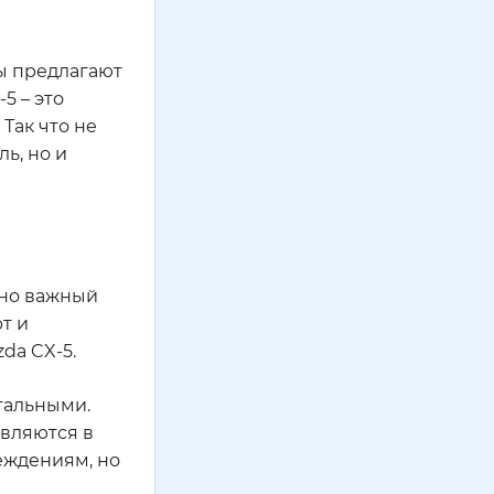
ны предлагают
5 – это
Так что не
ь, но и
ьно важный
т и
da CX-5.
стальными.
являются в
еждениям, но