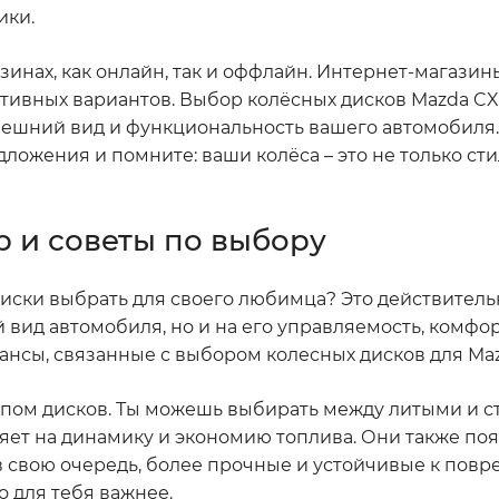
ики.
зинах, как онлайн, так и оффлайн. Интернет-магази
тивных вариантов. Выбор колёсных дисков Mazda CX-
нешний вид и функциональность вашего автомобиля. 
ожения и помните: ваши колёса – это не только стил
р и советы по выбору
е диски выбрать для своего любимца? Это действител
 вид автомобиля, но и на его управляемость, комфор
ансы, связанные с выбором колесных дисков для Maz
 типом дисков. Ты можешь выбирать между литыми и 
влияет на динамику и экономию топлива. Они также по
в свою очередь, более прочные и устойчивые к повр
о для тебя важнее.