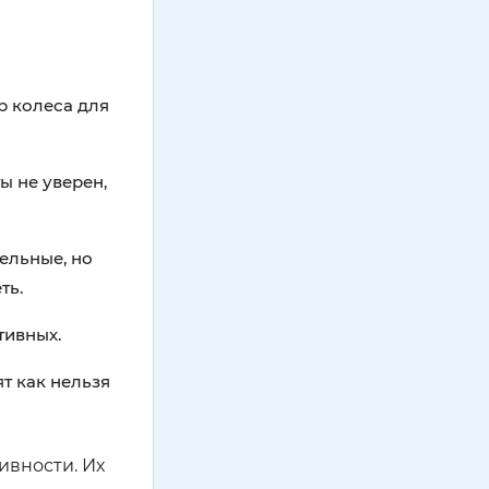
р колеса для
ы не уверен,
ельные, но
ть.
тивных.
т как нельзя
ивности. Их