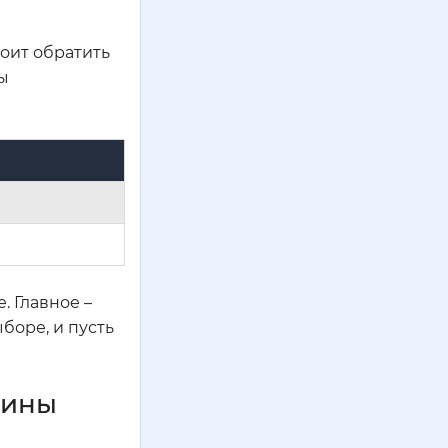
оит обратить
ы
. Главное –
боре, и пусть
зины