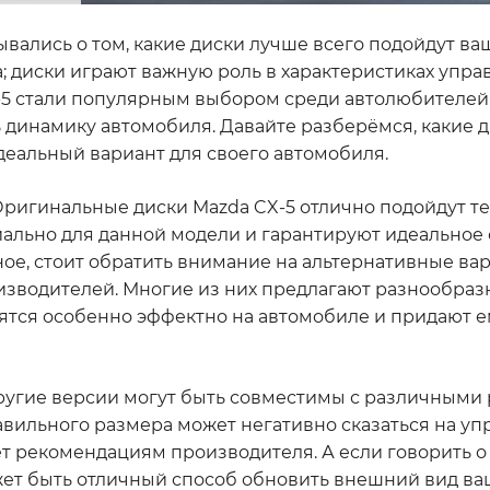
умывались о том, какие диски лучше всего подойдут в
; диски играют важную роль в характеристиках упра
-5 стали популярным выбором среди автолюбителей,
ь динамику автомобиля. Давайте разберёмся, какие 
идеальный вариант для своего автомобиля.
Оригинальные диски Mazda CX-5 отлично подойдут те
иально для данной модели и гарантируют идеальное 
ое, стоит обратить внимание на альтернативные вар
оизводителей. Многие из них предлагают разнообра
рятся особенно эффектно на автомобиле и придают 
 другие версии могут быть совместимы с различным
авильного размера может негативно сказаться на уп
ет рекомендациям производителя. А если говорить о
может быть отличный способ обновить внешний вид ва