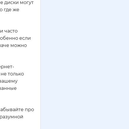
е диски могут
о где же
и часто
собенно если
иначе можно
ернет-
 не только
 вашему
ованные
забывайте про
 разумной