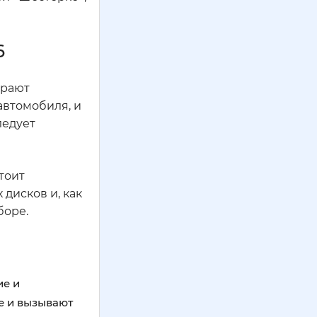
6
грают
автомобиля, и
ледует
тоит
дисков и, как
боре.
ие и
е и вызывают