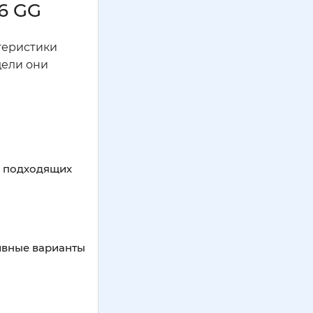
6 GG
теристики
дели они
о подходящих
тивные варианты