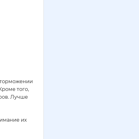
м торможении
Кроме того,
ров. Лучше
нимание их