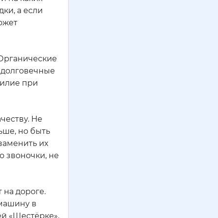
ки, а если
ожет
 Органические
е долговечные
силие при
честву. Не
ьше, но быть
заменить их
о звоночки, не
 на дороге.
машину в
ей «Шестёрке»,