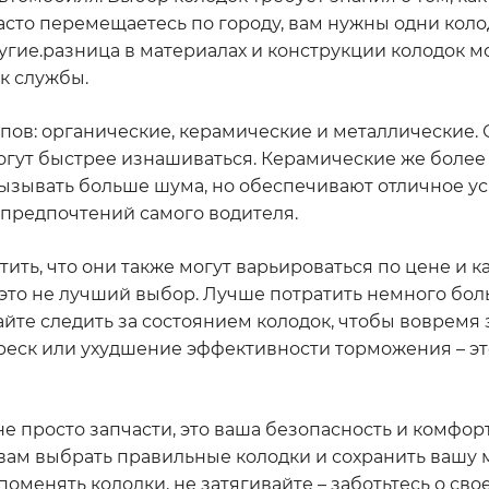
асто перемещаетесь по городу, вам нужны одни колод
угие.разница в материалах и конструкции колодок м
к службы.
ипов: органические, керамические и металлические.
огут быстрее изнашиваться. Керамические же боле
ызывать больше шума, но обеспечивают отличное у
 предпочтений самого водителя.
ить, что они также могут варьироваться по цене и ка
 это не лучший выбор. Лучше потратить немного бол
айте следить за состоянием колодок, чтобы вовремя 
реск или ухудшение эффективности торможения – эт
не просто запчасти, это ваша безопасность и комфорт
вам выбрать правильные колодки и сохранить вашу 
поменять колодки, не затягивайте – заботьтесь о сво