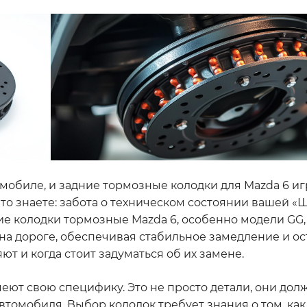
омобиле, и задние тормозные колодки для Mazda 6 иг
 то знаете: забота о техническом состоянии вашей «Ш
ние колодки тормозные Mazda 6, особенно модели GG
на дороге, обеспечивая стабильное замедление и ос
ют и когда стоит задуматься об их замене.
еют свою специфику. Это не просто детали, они дол
томобиля. Выбор колодок требует знания о том, как 