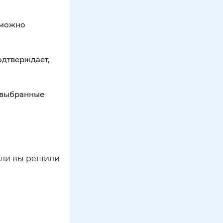
 можно
одтверждает,
к выбранные
Если вы решили