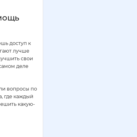
омощь
ешь доступ к
огают лучше
лучшить свои
 самом деле
али вопросы по
, где каждый
решить какую-