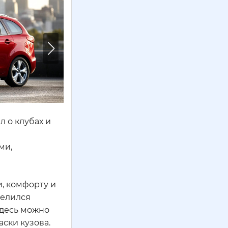
 о клубах и
ми,
, комфорту и
делился
Здесь можно
ски кузова.