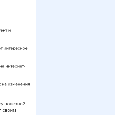
ент и
ет интересное
на интернет-
х на изменения
су полезной
я своим