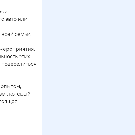
вои
го авто или
 всей семьи.
 мероприятия,
льность этих
о повеселиться
 опытом,
ет, который
стоящая