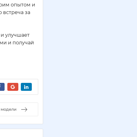
воим опытом и
о встреча за
 и улучшает
ями и получай
 модели