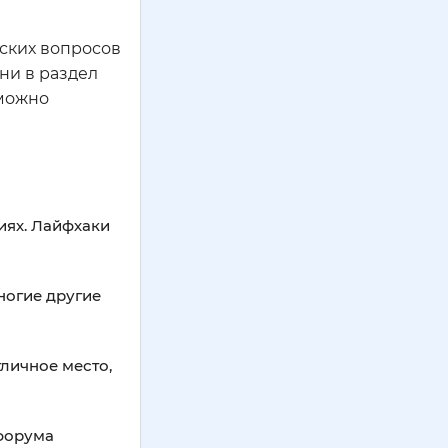
еских вопросов
ни в раздел
 можно
иях. Лайфхаки
ногие другие
личное место,
 форума