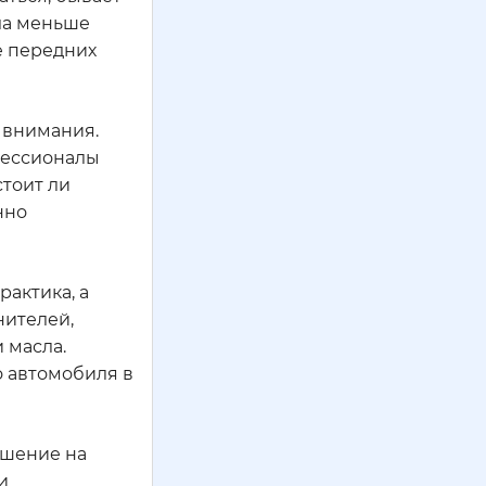
ала меньше
е передних
т внимания.
фессионалы
тоит ли
нно
рактика, а
нителей,
 масла.
о автомобиля в
ешение на
и