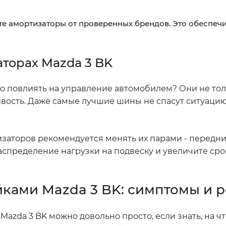
е амортизаторы от проверенных брендов. Это обеспечи
торах Mazda 3 BK
но повлиять на управление автомобилем? Они не то
ивость. Даже самые лучшие шины не спасут ситуацию
тизаторов рекомендуется менять их парами - передни
аспределение нагрузки на подвеску и увеличите ср
ками Mazda 3 BK: симптомы и 
zda 3 BK можно довольно просто, если знать, на ч