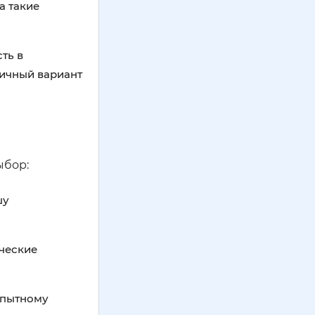
а такие
ть в
личный вариант
ыбор:
шу
ические
опытному