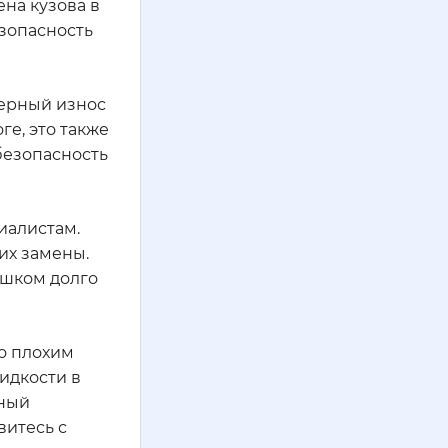
на кузова в
езопасность
мерный износ
е, это также
безопасность
иалистам.
их замены.
ишком долго
по плохим
идкости в
нный
витесь с