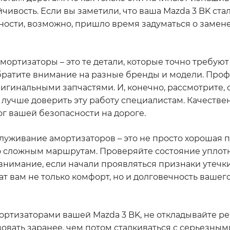
йчивость. Если вы заметили, что ваша Mazda 3 BK ст
вности, возможно, пришло время задуматься о замен
амортизаторы – это те детали, которые точно требую
обратите внимание на разные бренды и модели. Про
гинальными запчастями. И, конечно, рассмотрите, с
 лучше доверить эту работу специалистам. Качестве
г вашей безопасности на дороге.
луживание амортизаторов – это не просто хорошая п
по сложным маршрутам. Проверяйте состояние уплот
 внимание, если начали проявляться признаки утечки
т вам не только комфорт, но и долговечность вашег
мортизаторами вашей Mazda 3 BK, не откладывайте р
вовать заранее, чем потом сталкиваться с серьезным