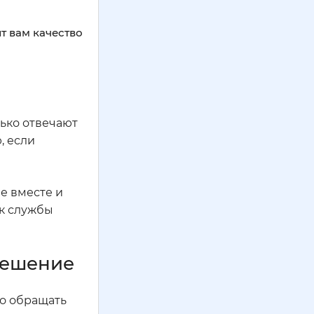
т вам качество
лько отвечают
, если
е вместе и
ок службы
решение
то обращать