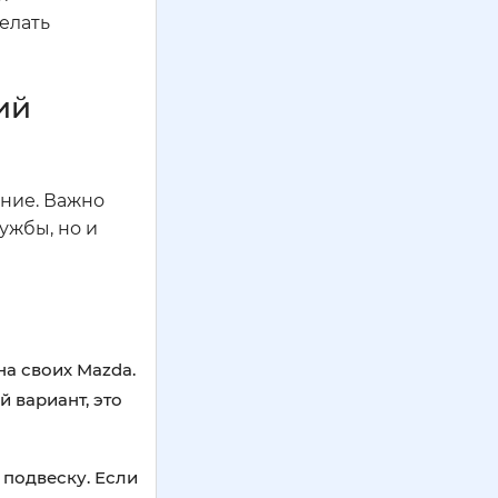
елать
ий
ение. Важно
ужбы, но и
а своих Mazda.
 вариант, это
подвеску. Если