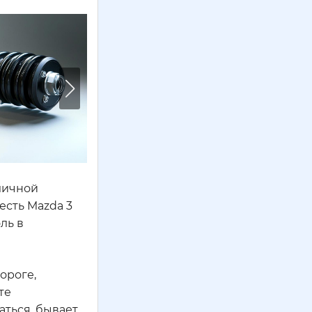
личной
есть Mazda 3
ль в
ороге,
те
аться, бывает