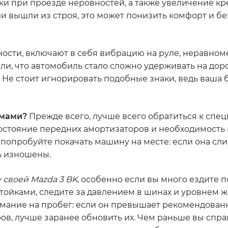
ки при проезде неровностей, а также увеличение кре
ли вышли из строя, это может понизить комфорт и б
ности, включают в себя вибрацию на руле, неравно
и, что автомобиль стало сложно удерживать на дорог
 Не стоит игнорировать подобные знаки, ведь ваша 
омами?
Прежде всего, лучше всего обратиться к спец
стояние передних амортизаторов и необходимость 
 попробуйте покачать машину на месте: если она сл
ть изношены.
 своей Mazda 3 BK
, особенно если вы много ездите 
тойками, следите за давлением в шинах и уровнем ж
имание на пробег: если он превышает рекомендова
в, лучше заранее обновить их. Чем раньше вы спра